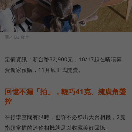
圖／ LG 台灣
定價資訊：新台幣32,900元，10/17起在嘖嘖募
資獨家預購，11月底正式開賣。
回憶不漏「拍」，輕巧41克、擁廣角聲
控
在行李空間有限時，也許不必祭出大台相機，2隻
指頭掌握的迷你相機就足以收藏美好回憶。