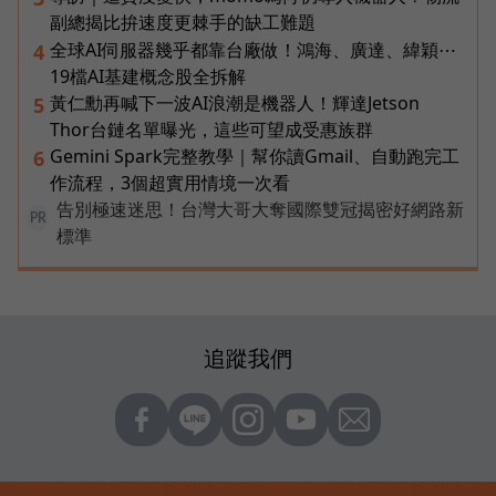
副總揭比拚速度更棘手的缺工難題
全球AI伺服器幾乎都靠台廠做！鴻海、廣達、緯穎⋯
4
19檔AI基建概念股全拆解
黃仁勳再喊下一波AI浪潮是機器人！輝達Jetson
5
Thor台鏈名單曝光，這些可望成受惠族群
Gemini Spark完整教學｜幫你讀Gmail、自動跑完工
6
作流程，3個超實用情境一次看
告別極速迷思！台灣大哥大奪國際雙冠揭密好網路新
PR
標準
追蹤我們