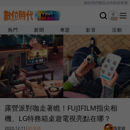
關於我們
廣告合作
內容授權
熱門
新聞
專題
影音
活動
露營派對咖走著瞧！FUJIFILM指尖相
機、LG特務箱桌遊電視亮點在哪？
2023.12.11
|
3C生活
隋昱嬋