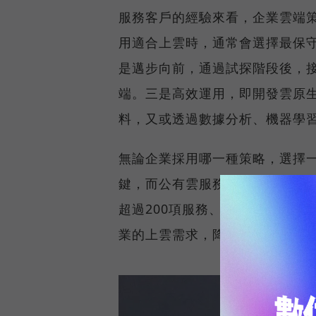
服務客戶的經驗來看，企業雲端
用適合上雲時，通常會選擇最保
是邁步向前，通過試探階段後，
端。三是高效運用，即開發雲原
料，又或透過數據分析、機器學
無論企業採用哪一種策略，選擇
鍵，而公有雲服務領導品牌AWS
超過200項服務、300項雲端安
業的上雲需求，降低雲端應用的