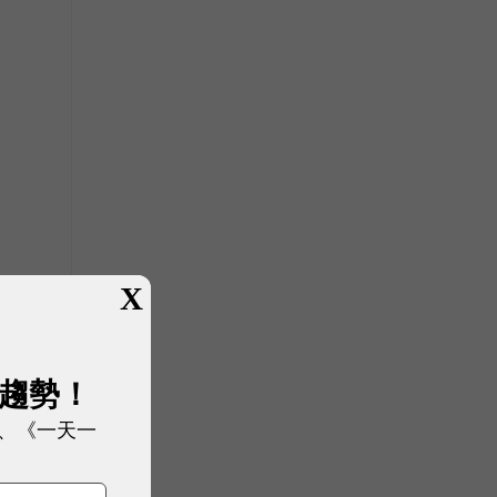
X
企
展趨勢！
、《一天一