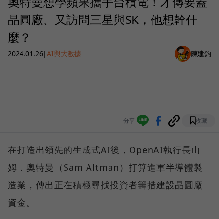
奧特曼想學蘋果攜手台積電！才傳要蓋
晶圓廠、又訪問三星與SK，他想幹什
麼？
2024.01.26
|
AI與大數據
陳建鈞
分享
收藏
在打造出領先的生成式AI後，OpenAI執行長山
姆．奧特曼（Sam Altman）打算進軍半導體製
造業，傳出正在積極尋找投資者籌措建設晶圓廠
資金。