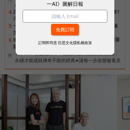
一AI》圖解日報
AI語意解鎖藝術
2026年8月ETF配息盤點｜19檔一次看，00878衝破1
4
元創高、00929殖利率逾16%
一張遺照「開口」說話，中間有8道關卡！翊嘉禮儀
5
怎麼做出AI告別式，讓逝者最後道別？
連黃仁勳都叫年輕人當水電工！程世嘉：智慧通膨重
6
訂閱即同意
巨思文化隱私權政策
新定義「有價值的人」到底什麼樣子？
100 MVP 倒數徵件中！創新才是持續成長的動能，
PR
永續才能成就傳奇不敗的經典➤讓每一步改變被看見