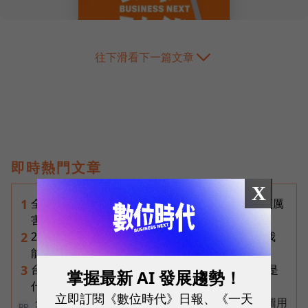
往下滑看下一篇文章
即時熱門文章
X
全台最大全聯首日業績破百萬，蔡篤昌：還會有更厲
1
害的大型店！為何把餐廳健身房都搬上樓？
2026普發一萬最新進度｜國民支援金通過了嗎？我
2
能領嗎？地方發錢大盤點
台達電第二曲線盤點：「不發火的發電機」SOFC是
3
掌握最新 AI 發展趨勢！
什麼？AI機器人、微電網、氫電池都它的局
立即訂閱《數位時代》日報、《一天
全台首創48米LED「漫遊洞」！台中市政府綠美圖用
PR