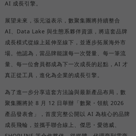
AI 成長引擎。
展望未來，張元溢表示，數聚集團將持續整合
AI、Data Lake 與生態系夥伴資源，將這套品牌
成長模式從線上延伸至線下，並逐步拓展海外市
場。他認為，當品牌能讓每一次聲量、每一筆流
量、每一位會員都成為下一次成長的起點，AI 才
真正從工具，進化為企業的成長引擎。
為了進一步分享這套方法論與最新產品布局，數
聚集團將於 8 月 12 日舉辦「數聚・領航 2026
產品發表會」，首度完整公開以 AI 為核心的品牌
成長飛輪，並攜手聯合線上、傑思・愛德威、
SHOPLINE 等合作夥伴，從媒體、代理商到電商