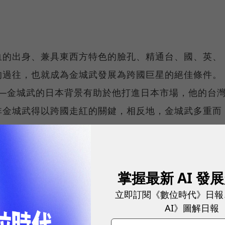
血的出身、兼具東西方特色的臉孔、精通台、國、英、
的過往，也就成為金城武發展為跨國巨星的絕佳條件。
──金城武的日本背景有助於他打進日本市場，他的台
非金城武得以跨國走紅的關鍵，相反地，金城武多重而
」出任何既定的在地認同，恐怕才是金城武躍居亞洲之
能耐，從他得以輕鬆自若地進出實體與虛擬世界的表演
掌握最新 AI 發
人物，或是倒過來，依真人形象來做卡通或漫畫，經常
立即訂閱《數位時代》日報
像」。像當年克里斯多福李維演的「超人」系列電影，
AI》圖解日報
，但是仍有許多的批評者認為，克里斯多福李維的體格