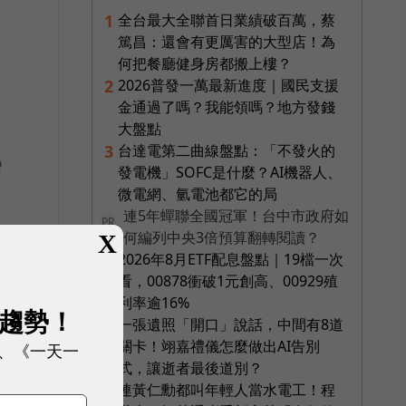
全台最大全聯首日業績破百萬，蔡
1
篤昌：還會有更厲害的大型店！為
何把餐廳健身房都搬上樓？
2026普發一萬最新進度｜國民支援
2
金通過了嗎？我能領嗎？地方發錢
大盤點
台達電第二曲線盤點：「不發火的
3
灣
發電機」SOFC是什麼？AI機器人、
微電網、氫電池都它的局
連5年蟬聯全國冠軍！台中市政府如
PR
何編列中央3倍預算翻轉閱讀？
X
2026年8月ETF配息盤點｜19檔一次
4
看，00878衝破1元創高、00929殖
利率逾16%
展趨勢！
一張遺照「開口」說話，中間有8道
5
關卡！翊嘉禮儀怎麼做出AI告別
、《一天一
式，讓逝者最後道別？
連黃仁勳都叫年輕人當水電工！程
6