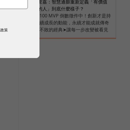
世嘉：智慧通膨重新定義「有價值
的人」到底什麼樣子？
100 MVP 倒數徵件中！創新才是持
PR
續成長的動能，永續才能成就傳奇
不敗的經典➤讓每一步改變被看見
權政策