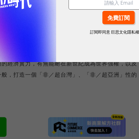
生涯中， PS2的遊戲軟體《鬼武者》按照他的形象設
他演出卡通人物「快手傑達」，卻都顯得那樣理所當
訂閱即同意
巨思文化隱私
及亞洲的人造衛星。明天的金城武，能不能進一步躍升
洲的經濟實力，有無能耐在新世紀成為世界強權，以及
一般，打造一個「非／超台灣」、「非／超亞洲」性的