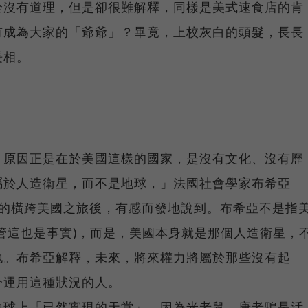
全沒有道理，但是卻很難解釋，同樣是美式速食店的肯
有成為大家的「爺爺」？畢竟，上校灰白的頭髮，長長
長相。
，原因正是在於美國這樣的國家，是沒有文化、沒有歷
屬於人造衛星，而不是地球，」法國社會學家布希亞
在他一次長程的橫跨美國之旅後，有感而發地說到。布希亞不是指
管這也是事實)，而是，美國本身就是那個人造衛星，
地。布希亞解釋，未來，將來權力將屬於那些沒有起
分運用這種狀況的人。
地球上「已然實現的天堂」，因為米老鼠、唐老鴨是活