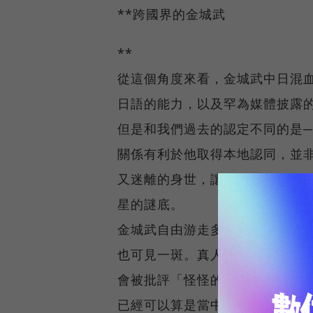
**跨國界的金城武
**
從這個角度來看，金城武中日混
日語的能力，以及罕為媒體披露
但是和我們過去的認定不同的是
關係有利於他取得本地認同，並
又迷離的身世，讓他得以「遁逃
星的謎底。
金城武自由游走多樣認同之間的
也可見一斑。真人演卡通或漫畫
會被批評「怪怪的」、或是「不
已經可以算是當中的成功案例了