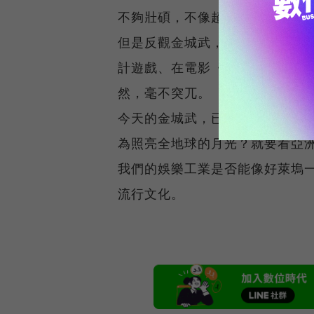
不夠壯碩，不像超人。
但是反觀金城武，在近幾年的演藝
計遊戲、在電影《太空遊俠》中
然，毫不突兀。
今天的金城武，已是傳送範圍遍
為照亮全地球的月光？就要看亞
我們的娛樂工業是否能像好萊塢
流行文化。