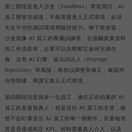
第三階段是進入沙盒（Sandbox）環境測試，AI
員工開發完成後，不能直接進入正式環境，必須
先在可控的測試環境裡驗證能力。陳子龍形容，
沙盒就像 AI 員工的專屬訓練室，在接觸真實資料
與工作流程前，企業可以先觀察它如何完成任
務、沒有 AI 幻覺、提示詞注入（Prompt
Injection）等風險，再加以調整與修正，確認符
合預期後，再讓它進入正式環境。
第四階段則是指派一位員工，擔任正在招募的 AI
員工的直接負責人：就是這位 AI 員工的主管，雖
然不必盯著這位 AI 員工的每一個動作，但要檢視
其是否達成既定 KPI、何時需要真人介入，以及