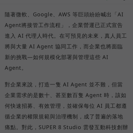
隨著微軟、Google、AWS 等巨頭紛紛喊出「AI
Agent將接管工作流程」，企業營運已正式宣告
進入 AI 代理人時代。在可預見的未來，真人員工
將與大量 AI Agent 協同工作，而企業也將面臨
新的挑戰—如何規模化部署與管理這些 AI
Agent。
對企業來說，打造一隻 AI Agent 並不難，但當
企業需求的是數十、甚至數百隻 Agent 時，該如
何快速招募、有效管理，並確保每位 AI 員工都遵
循企業的權限規範與治理機制，成了普遍的落地
痛點。對此，SUPER 8 Studio 雲發互動科技創辦