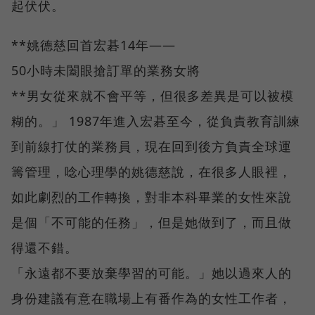
起伏伏。
**姚德慈回首宏碁14年——
50小時未闔眼搶訂單的業務女將
**男女從來就不會平等，但很多差異是可以被模
糊的。」 1987年進入宏碁至今，從負責教育訓練
到前線打仗的業務員，現在回到後方負責全球運
籌管理，唸心理學的姚德慈說，在很多人眼裡，
如此劇烈的工作轉換，對非本科畢業的女性來說
是個「不可能的任務」，但是她做到了，而且做
得還不錯。
「永遠都不要放棄學習的可能。」她以過來人的
身份建議有意在職場上有番作為的女性工作者，