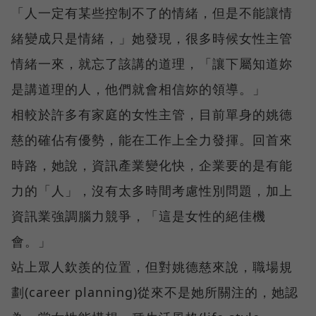
「人一定有某些控制不了的情緒，但是不能讓情
緒變成只是情緒，」她發現，很多時候女性主管
情緒一來，就忘了該講的道理，「讓下屬知道妳
是講道理的人，他們就會相信妳的領導。」
相較於許多有家庭的女性主管，目前單身的姚德
慈的確佔有優勢，能在工作上全力發揮。回首來
時路，她說，資訊產業變化快，企業要的是有能
力的「人」，沒有太多時間考慮性別問題，加上
資訊業強調腦力競爭，「這是女性的絕佳機
會。」
站上眾人欽羨的位置，但對姚德慈來說，職場規
劃(career planning)從來不是她所關注的，她認