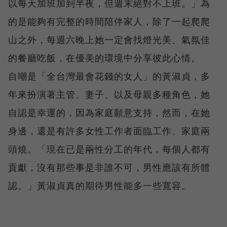
以每天加班加到半夜，但週末絕對不上班。」為
的是能夠有完整的時間陪伴家人，除了一起爬爬
山之外，每週六晚上她一定會找燈光美、氣氛佳
的餐廳吃飯，在優美的環境中分享彼此心情。
自嘲是「全台灣最會花錢的女人」的黃淑貞，多
年來扮演著主管、妻子、以及母親多種角色，她
自認是幸運的，因為家庭願意支持，然而，在她
身邊，還是有許多女性工作者面臨工作、家庭兩
頭燒。「現在已是兩性分工的年代，每個人都有
貢獻，沒有那些事是非誰不可，男性應該有所體
認。」黃淑貞真的期待男性能多一些寬容。