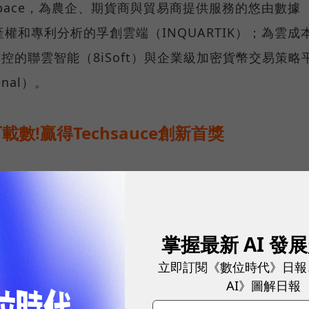
Space，為農企、期貨商與貿易商提供服務的悠由數據
產權和專利分析的孚創雲端（INQUARTIK）；為雲成
控的聯雲智能（8iSoft）與企業級加密貨幣交易策略
nal）。
下載數!贏得Techsauce創新首獎
掌握最新 AI 發
立即訂閱《數位時代》日報
AI》圖解日報