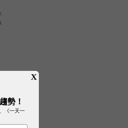
本
平
X
展趨勢！
、《一天一