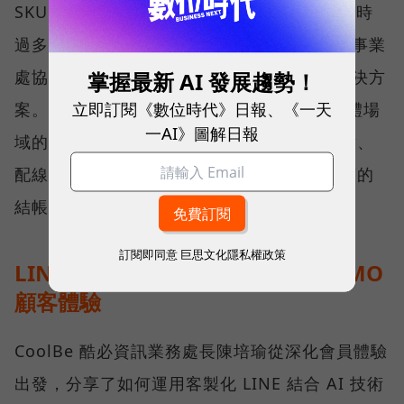
SKU（商品數）常造成作業流程繁瑣、人員耗時
過多等問題發生，Solomon 所羅門集團視覺事業
掌握最新 AI 發展趨勢！
處協理李佳運介紹了該集團的擴增 AI 智能解決方
立即訂閱《數位時代》日報、《一天
案。Solomon 所羅門的 AI 眼鏡能夠整合實體場
一AI》圖解日報
域的監測攝影機，協助零售業者加速物料盤點、
配線檢查與點料分類，並可進一步連結到店頭的
結帳系統，提高整體運營效率。
訂閱即同意
巨思文化隱私權政策
LINE+AI 商務互動：創造客製化 OMO
顧客體驗
CoolBe 酷必資訊業務處長陳培瑜從深化會員體驗
出發，分享了如何運用客製化 LINE 結合 AI 技術