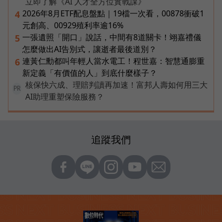
立即了解《AI 人才全方位實戰課》
2026年8月ETF配息盤點｜19檔一次看，00878衝破1
4
元創高、00929殖利率逾16%
一張遺照「開口」說話，中間有8道關卡！翊嘉禮儀
5
怎麼做出AI告別式，讓逝者最後道別？
連黃仁勳都叫年輕人當水電工！程世嘉：智慧通膨重
6
新定義「有價值的人」到底什麼樣子？
核保快六成、理賠判讀再加速！富邦人壽如何用三大
PR
AI助理重塑保險服務？
追蹤我們