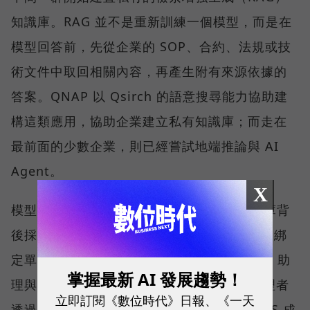
知識庫。RAG 並不是重新訓練一個模型，而是在
模型回答前，先從企業的 SOP、合約、法規或技
術文件中取回相關內容，再產生附有來源依據的
答案。QNAP 以 Qsirch 的語意搜尋能力協助建
構這類應用，協助企業建立私有知識庫；而走在
最前面的少數企業，則已經嘗試地端推論與 AI
Agent。
X
模型的選擇權，QNAP 刻意留給客戶。知識庫背
後採用哪一個模型，可由企業依需求決定，不綁
定單一 AI 供應商。QNAP 也以 QuAgent AI 助
掌握最新 AI 發展趨勢！
理與模型情境協定（MCP）相關能力，讓管理者
立即訂閱《數位時代》日報、《一天
透過自然語言查詢狀態、調整設定，並讓 NAS 成