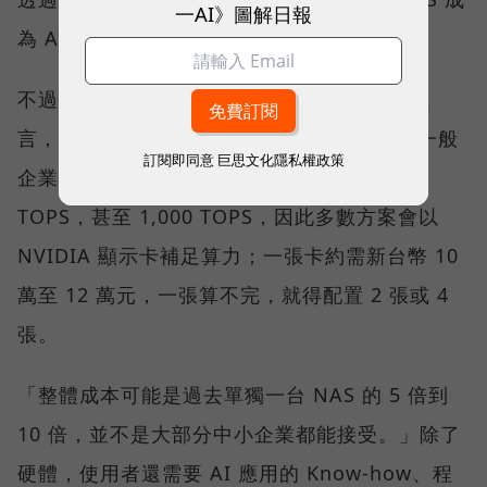
一AI》圖解日報
為 AI Agent 可調用的資料節點。
不過，劉文義沒有把這條路說得太容易。他坦
言，目前 NAS 硬體的 AI 運算能力仍有限。一般
訂閱即同意
巨思文化隱私權政策
企業期待的應用，可能需要約 300 到 800
TOPS，甚至 1,000 TOPS，因此多數方案會以
NVIDIA 顯示卡補足算力；一張卡約需新台幣 10
萬至 12 萬元，一張算不完，就得配置 2 張或 4
張。
「整體成本可能是過去單獨一台 NAS 的 5 倍到
10 倍，並不是大部分中小企業都能接受。」除了
硬體，使用者還需要 AI 應用的 Know-how、程