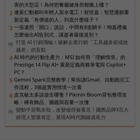
害的大型店！為何把餐廳健身房都搬上樓？
連黃仁勳都叫年輕人當水電工！程世嘉：智慧通膨重
2
新定義「有價值的人」到底什麼樣子？
一張遺照「開口」說話，中間有8道關卡！翊嘉禮儀
3
怎麼做出AI告別式，讓逝者最後道別？
打造 AI 行銷飛輪！破解企業行銷「工具越多卻成效
PR
越差」的盲點
AI 時代的行動生產力：MSI 如何用「理解情境」的
4
Prestige 14 Flip AI+ 重新定義商務筆電與 Copilot+
PC？
Gemini Spark完整教學｜幫你讀Gmail、自動跑完工
5
作流程，3個超實用情境一次看
皮克敏太多該放生哪隻？Pikmin Bloom背包整理攻
6
略：稀有飾品、圖鑑與容量一次懂
變動中迎戰未知，改變值得被看見！國際品牌X百大
PR
經理人雙重肯定，展現AI時代關鍵成長力