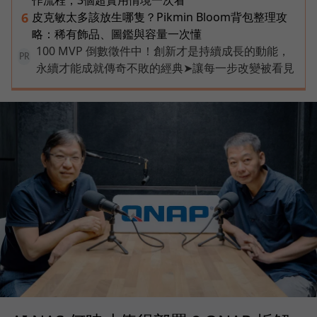
皮克敏太多該放生哪隻？Pikmin Bloom背包整理攻
6
略：稀有飾品、圖鑑與容量一次懂
100 MVP 倒數徵件中！創新才是持續成長的動能，
PR
永續才能成就傳奇不敗的經典➤讓每一步改變被看見