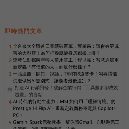
即時熱門文章
全台最大全聯首日業績破百萬，蔡篤昌：還會有更厲
1
害的大型店！為何把餐廳健身房都搬上樓？
連黃仁勳都叫年輕人當水電工！程世嘉：智慧通膨重
2
新定義「有價值的人」到底什麼樣子？
一張遺照「開口」說話，中間有8道關卡！翊嘉禮儀
3
怎麼做出AI告別式，讓逝者最後道別？
打造 AI 行銷飛輪！破解企業行銷「工具越多卻成效
PR
越差」的盲點
AI 時代的行動生產力：MSI 如何用「理解情境」的
4
Prestige 14 Flip AI+ 重新定義商務筆電與 Copilot+
PC？
Gemini Spark完整教學｜幫你讀Gmail、自動跑完工
5
作流程，3個超實用情境一次看