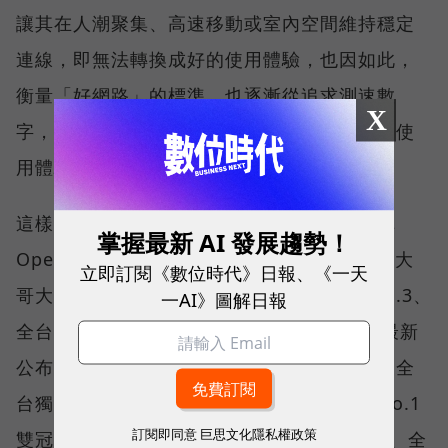
讓其在人潮聚集、高速移動或室內空間維持穩定
連線，即無法轉換成好的使用體驗，也因如此，
衡量「好網路」的標準，也逐漸從追求測速數
X
字，轉向任何時間、任何地點都能穩定連線的使
用體驗。
這樣的轉變，也反映在國際權威網路分析機構
掌握最新 AI 發展趨勢！
Opensignal 公布的評比結果。今年初，台灣大
立即訂閱《數位時代》日報、《一天
哥大不僅率先奪下「 4G／5G 在線率全球 No.3、
一AI》圖解日報
全台 No.1 」國際級榮譽，在 Opensignal 最新
公布的台灣行動網路體驗報告中，更一舉斬獲全
台獨有的「可靠性體驗」與「品質一致性」No.1
訂閱即同意
巨思文化隱私權政策
雙冠王，同時，包辦全台整體影音體驗 No.1、全