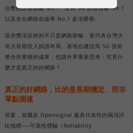
台整體語音體驗 No.1、全台 5G 語音體驗 No.1
以及全台網路在線率 No.1 多項榮譽。
這些獎項反映的不只是網路順暢，更代表台灣大
哥大長期投入頻譜布局、基地台建設與 5G 技術
整合所累積的成果，也讓外界重新思考：究竟什
麼才是真正的好網路？
真正的好網路，比的是長期穩定、而非
單點測速
答案，就藏在 Opensignal 最具代表性的兩項評
比指標──可靠性體驗（Reliability