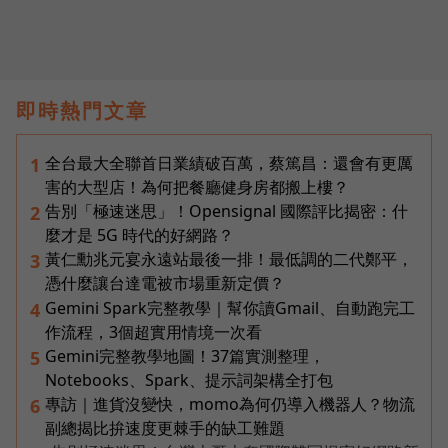
即時熱門文章
全台最大全聯首日業績破百萬，蔡篤昌：還會有更厲
1
害的大型店！為何把餐廳健身房都搬上樓？
告別「極速迷思」！Opensignal 國際評比揭密：什
2
麼才是 5G 時代的好網路？
黃仁勳兆元宴永遠站最後一排！最低調的二代鄭平，
3
憑什麼讓台達電被市場重新定價？
Gemini Spark完整教學｜幫你讀Gmail、自動跑完工
4
作流程，3個超實用情境一次看
Gemini完整教學地圖！37篇實測整理，
5
Notebooks、Spark、提示詞架構全打包
專訪｜進貨沒變快，momo為何仍導入機器人？物流
6
副總揭比拚速度更棘手的缺工難題