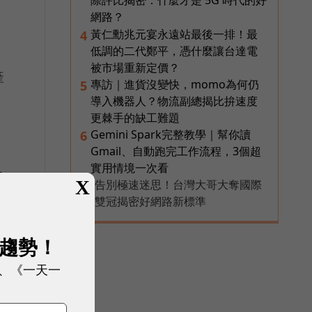
際評比揭密：什麼才是 5G 時代的好
網路？
黃仁勳兆元宴永遠站最後一排！最
4
低調的二代鄭平，憑什麼讓台達電
被市場重新定價？
產
專訪｜進貨沒變快，momo為何仍
5
導入機器人？物流副總揭比拚速度
更棘手的缺工難題
Gemini Spark完整教學｜幫你讀
6
Gmail、自動跑完工作流程，3個超
實用情境一次看
早
X
告別極速迷思！台灣大哥大奪國際
PR
雙冠揭密好網路新標準
展趨勢！
、《一天一