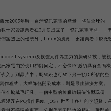
至西元2005年時，台灣資訊家電的產量，將佔全球的
內數十家資訊業者在2月份成立了「資訊家電聯盟」，
硬體製造上的優勢外，Linux的風潮，更讓業者掙脫微
。
bedded system)及軟體元件為主力的騰研科技，被
資訊家電由於使用功能固定，不必像PC必須具有全面機
崁入」到晶片中，既省錢也可省下另一顆IC所佔的空
x來寫作程式，大幅降低開發成本，則是最佳解決方案。
一個企鵝絨毛玩具、一個中型的橡膠蝙蝠俠造型玩偶，
經浸淫在PC操作系統（OS）世界十多年的李照賢，
，看似不搭調的東西，分別代表了開放的精神、戰鬥的