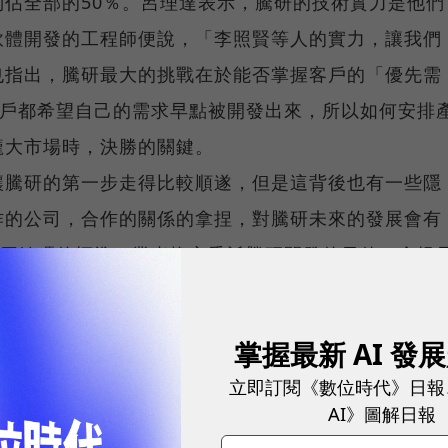
佔全部的50％。呂理達表示，騰研的技術實力是他們
軟體開發的工程師便說，「李照賢等人的實力，讓我們
也指出，騰研最大的挑戰在於能否掌握客戶的「優先需
每個客戶都希望自己的需求早點被開發出來，所以如何安排
龐大市場時，決勝的關鍵。
讓騰研的第一步走得比較順遂，但是這背後也有一些隱
作的公司，合作的關係的拿捏，對騰研未來的發展會有
開放原始碼的標準，業者擔心委託騰研開發的元件，會提
「我們相信未來合作關係會取代競爭的關係，」李照賢
以開放的心態面對市場變化，才能真正創造出產品的價
掌握最新 AI 發
會最大的意義。
立即訂閱《數位時代》日報
AI》圖解日報