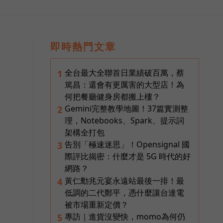
即時熱門文章
全台最大全聯首日業績破百萬，蔡
1
篤昌：還會有更厲害的大型店！為
何把餐廳健身房都搬上樓？
Gemini完整教學地圖！37篇實測整
2
理，Notebooks、Spark、提示詞
架構全打包
告別「極速迷思」！Opensignal 國
3
際評比揭密：什麼才是 5G 時代的好
網路？
黃仁勳兆元宴永遠站最後一排！最
4
低調的二代鄭平，憑什麼讓台達電
被市場重新定價？
專訪｜進貨沒變快，momo為何仍
5