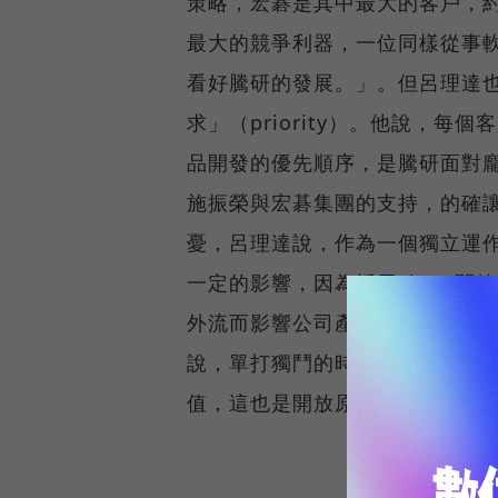
策略，宏碁是其中最大的客戶，約
最大的競爭利器，一位同樣從事
看好騰研的發展。」。但呂理達
求」（priority）。他說，
品開發的優先順序，是騰研面對
施振榮與宏碁集團的支持，的確
憂，呂理達說，作為一個獨立運
一定的影響，因為採用Linux
外流而影響公司產品的競爭力。
說，單打獨鬥的時代過去，唯有
值，這也是開放原始碼運動對社