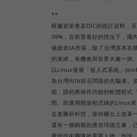
**
根據資策會及IDC的統計資料，
39%，在前景看好的情況下，國
備搶攻IA市場，除了台灣原本在
的束縛，有機會與世界大廠一拼
以Linux發展「嵌入式系統」(em
為台灣向IA投石問路的先驅者。
能，因此將操作功能的軟體程式「
間。而運用開放程式碼的Linu
走進騰研科技，接待櫃台上放著
還有一個銅製的唐吉珂德立像，已
騰研技術團隊的重要人物，他說