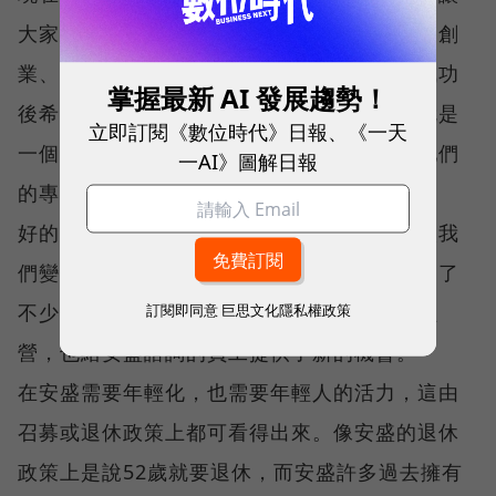
大家都參與公司經營，從中獲得回報。許多剛創
業、有創意、熱情的年輕人，在他們的想法成功
掌握最新 AI 發展趨勢！
後希望獲得回報，如提供較多的股票選擇權就是
立即訂閱《數位時代》日報、《一天
一個例子。另外，我想常與員工談話，發掘他們
一AI》圖解日報
的專長，轉換並嘗試不同的工作。
好的是我們有很棒的同事與合夥人，這些人讓我
們變得更好。另外，我們與其他公司合作投資了
不少新公司，這些公司都需要專業經理人去經
訂閱即同意
巨思文化隱私權政策
營，也給安盛諮詢的員工提供了新的機會。
在安盛需要年輕化，也需要年輕人的活力，這由
召募或退休政策上都可看得出來。像安盛的退休
政策上是說52歲就要退休，而安盛許多過去擁有