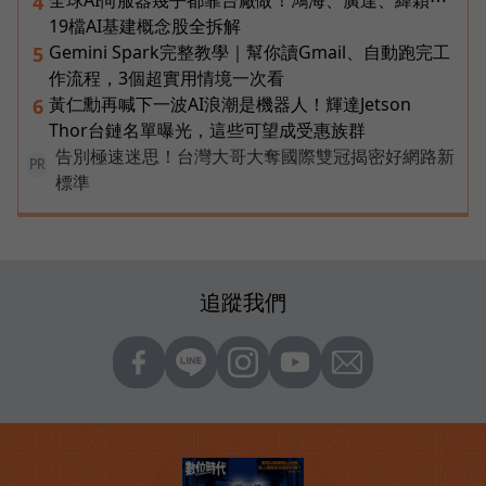
全球AI伺服器幾乎都靠台廠做！鴻海、廣達、緯穎⋯
4
19檔AI基建概念股全拆解
Gemini Spark完整教學｜幫你讀Gmail、自動跑完工
5
作流程，3個超實用情境一次看
黃仁勳再喊下一波AI浪潮是機器人！輝達Jetson
6
Thor台鏈名單曝光，這些可望成受惠族群
告別極速迷思！台灣大哥大奪國際雙冠揭密好網路新
PR
標準
追蹤我們