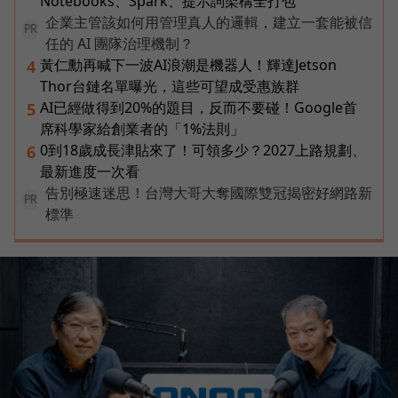
Notebooks、Spark、提示詞架構全打包
企業主管該如何用管理真人的邏輯，建立一套能被信
PR
任的 AI 團隊治理機制？
黃仁勳再喊下一波AI浪潮是機器人！輝達Jetson
4
Thor台鏈名單曝光，這些可望成受惠族群
AI已經做得到20%的題目，反而不要碰！Google首
5
席科學家給創業者的「1%法則」
0到18歲成長津貼來了！可領多少？2027上路規劃、
6
最新進度一次看
告別極速迷思！台灣大哥大奪國際雙冠揭密好網路新
PR
標準