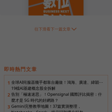
往下滑看下一篇文章
即時熱門文章
全球AI伺服器幾乎都靠台廠做！鴻海、廣達、緯穎⋯
1
19檔AI基建概念股全拆解
告別「極速迷思」！Opensignal 國際評比揭密：什
2
麼才是 5G 時代的好網路？
Gemini完整教學地圖！37篇實測整理，
3