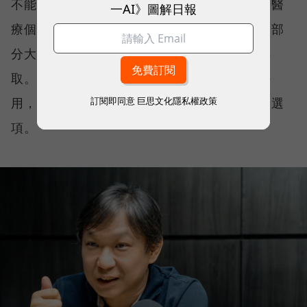
不能上雲的名單比想像中長。醫療業持有大量醫
一AI》圖解日報
療個資，金融與保險業受到合規與法規限制，部
分大學院校與設計公司也不希望資料被雲端存
取。對這些組織而言，問題並不是雲端好不好
用，而是一開始就沒有把核心資料全面上雲的選
訂閱即同意
巨思文化隱私權政策
項。