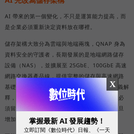
AI 帶來的第一個變化，不只是運算能力提高，而
是企業必須重新決定資料放在哪裡。
儲存架構大致分為雲端與地端兩塊，QNAP 身為
資料安全的守護者，長期發展的是地端網路儲存
設備（NAS），並擴展至 25GbE、100GbE 高速
網路交換器產品線，提供完整的儲存與高速網路
X
基礎架構。威聯通科技（QNAP）總經理劉文義解
釋，當資料因合規要求或敏感度不能上雲，就必
須留在靠近使用者與應用的地方；運算需求一旦
增加，承接資料的裝置也自然被推向地端 AI。
掌握最新 AI 發展趨勢！
立即訂閱《數位時代》日報、《一天