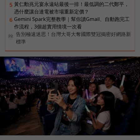
黃仁勳兆元宴永遠站最後一排！最低調的二代鄭平，
5
憑什麼讓台達電被市場重新定價？
Gemini Spark完整教學｜幫你讀Gmail、自動跑完工
6
作流程，3個超實用情境一次看
告別極速迷思！台灣大哥大奪國際雙冠揭密好網路新
PR
標準