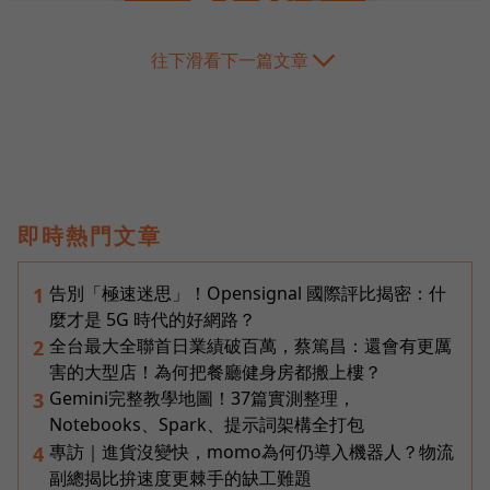
往下滑看下一篇文章
即時熱門文章
告別「極速迷思」！Opensignal 國際評比揭密：什
1
麼才是 5G 時代的好網路？
全台最大全聯首日業績破百萬，蔡篤昌：還會有更厲
2
害的大型店！為何把餐廳健身房都搬上樓？
Gemini完整教學地圖！37篇實測整理，
3
Notebooks、Spark、提示詞架構全打包
專訪｜進貨沒變快，momo為何仍導入機器人？物流
4
副總揭比拚速度更棘手的缺工難題