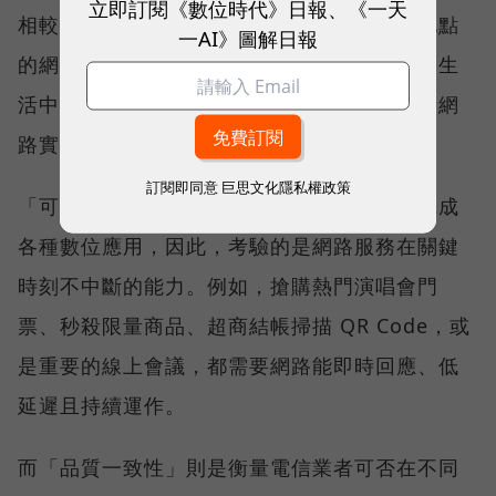
立即訂閱《數位時代》日報、《一天
相較於傳統下載速度只反映單一時間、單一地點
一AI》圖解日報
的網路表現，這兩項指標更重視使用者在真實生
活中的整體體驗，因此也是最能反映電信業者網
路實力、最難取得的獎項。
訂閱即同意
巨思文化隱私權政策
「可靠性體驗」衡量的是使用者是否能順利完成
各種數位應用，因此，考驗的是網路服務在關鍵
時刻不中斷的能力。例如，搶購熱門演唱會門
票、秒殺限量商品、超商結帳掃描 QR Code，或
是重要的線上會議，都需要網路能即時回應、低
延遲且持續運作。
而「品質一致性」則是衡量電信業者可否在不同