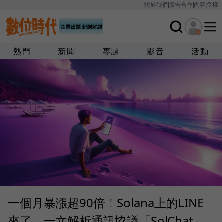
關於我們
廣告合作
內容授權
熱門
新聞
專題
影音
活動
一個月暴漲超90倍！Solana上的LINE
來了，一文解析通訊協議「SolChat」