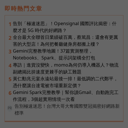
即時熱門文章
告別「極速迷思」！Opensignal 國際評比揭密：什
1
麼才是 5G 時代的好網路？
全台最大全聯首日業績破百萬，蔡篤昌：還會有更厲
2
害的大型店！為何把餐廳健身房都搬上樓？
Gemini完整教學地圖！37篇實測整理，
3
Notebooks、Spark、提示詞架構全打包
專訪｜進貨沒變快，momo為何仍導入機器人？物流
4
副總揭比拚速度更棘手的缺工難題
黃仁勳兆元宴永遠站最後一排！最低調的二代鄭平，
5
憑什麼讓台達電被市場重新定價？
Gemini Spark完整教學｜幫你讀Gmail、自動跑完工
6
作流程，3個超實用情境一次看
告別極速迷思！台灣大哥大奪國際雙冠揭密好網路新
PR
標準