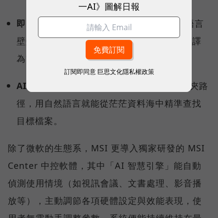
一AI》圖解日報
即時字幕翻譯（Live Captions）：
打破語言
壁壘，跨國視訊會議時，即時將多國語言翻譯
為繁體中文。
訂閱即同意
巨思文化隱私權政策
AI 智慧搜尋：
不需要精確記住檔名或資料夾路
徑，用自然語言就能從茫茫資料海中精準查找
目標檔案。
除了微軟的生態系，MSI 更導入獨家研發的 MSI
Center 中控軟體，其中「AI 智慧引擎」能自動
偵測使用情境（如視訊會議、文書處理、影音播
放等），主動調節各項硬體設定與效能表現，使
用者無需動手調整參數，系統便能持續維持在最