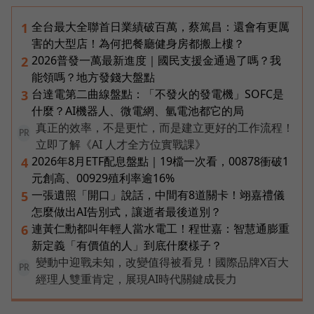
全台最大全聯首日業績破百萬，蔡篤昌：還會有更厲
1
害的大型店！為何把餐廳健身房都搬上樓？
2026普發一萬最新進度｜國民支援金通過了嗎？我
2
能領嗎？地方發錢大盤點
台達電第二曲線盤點：「不發火的發電機」SOFC是
3
什麼？AI機器人、微電網、氫電池都它的局
真正的效率，不是更忙，而是建立更好的工作流程！
PR
立即了解《AI 人才全方位實戰課》
2026年8月ETF配息盤點｜19檔一次看，00878衝破1
4
元創高、00929殖利率逾16%
一張遺照「開口」說話，中間有8道關卡！翊嘉禮儀
5
怎麼做出AI告別式，讓逝者最後道別？
連黃仁勳都叫年輕人當水電工！程世嘉：智慧通膨重
6
新定義「有價值的人」到底什麼樣子？
變動中迎戰未知，改變值得被看見！國際品牌X百大
PR
經理人雙重肯定，展現AI時代關鍵成長力