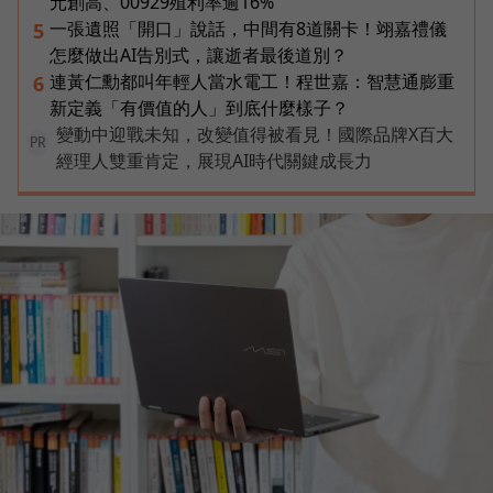
元創高、00929殖利率逾16%
一張遺照「開口」說話，中間有8道關卡！翊嘉禮儀
5
怎麼做出AI告別式，讓逝者最後道別？
連黃仁勳都叫年輕人當水電工！程世嘉：智慧通膨重
6
新定義「有價值的人」到底什麼樣子？
變動中迎戰未知，改變值得被看見！國際品牌X百大
PR
經理人雙重肯定，展現AI時代關鍵成長力