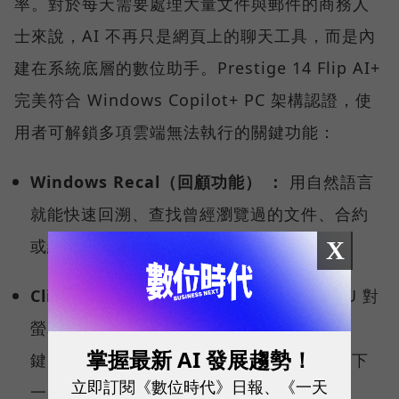
率。對於每天需要處理大量文件與郵件的商務人
士來說，AI 不再只是網頁上的聊天工具，而是內
建在系統底層的數位助手。Prestige 14 Flip AI+
完美符合 Windows Copilot+ PC 架構認證，使
用者可解鎖多項雲端無法執行的關鍵功能：
Windows Recal（回顧功能） ：
用自然語言
就能快速回溯、查找曾經瀏覽過的文件、合約
或網頁內容。
X
Click to Do（點擊行動）：
透過地端 NPU 對
螢幕內容的即時理解，使用者只要按下快捷
掌握最新 AI 發展趨勢！
鍵，就能讓系統智慧偵測、分析，預測你的下
立即訂閱《數位時代》日報、《一天
一步行動，快速啟動後續工作流程。