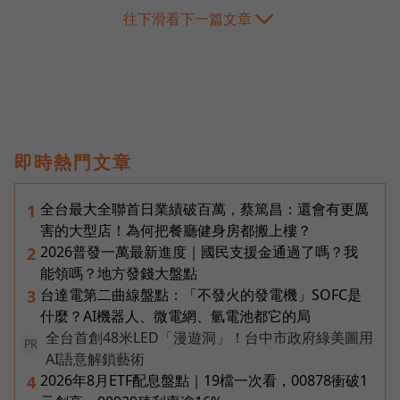
往下滑看下一篇文章
即時熱門文章
全台最大全聯首日業績破百萬，蔡篤昌：還會有更厲
1
害的大型店！為何把餐廳健身房都搬上樓？
2026普發一萬最新進度｜國民支援金通過了嗎？我
2
能領嗎？地方發錢大盤點
台達電第二曲線盤點：「不發火的發電機」SOFC是
3
什麼？AI機器人、微電網、氫電池都它的局
全台首創48米LED「漫遊洞」！台中市政府綠美圖用
PR
AI語意解鎖藝術
2026年8月ETF配息盤點｜19檔一次看，00878衝破1
4