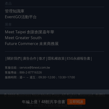
產品
管理知識庫
EventGO活動平台
展會
Meet Taipei 創新創業嘉年華
Meet Greater South
Future Commerce 未來商務展
|
|
|
|
|
|
關於我們
廣告合作
徵才
隱私權政策
ESG永續報告書
客服信箱：
service@bnext.com.tw
客服專線：886-2-87716326
服務時間：週一 ～ 週五：09:30~12:00；13:30~17:00
© 2026 Business Next Media Corp. All Rights Reserved. 本網站
內容未經允許，不得轉載。
年編上億！48館共享借書
立即閱讀
106 台北市大安區光復南路102號9樓