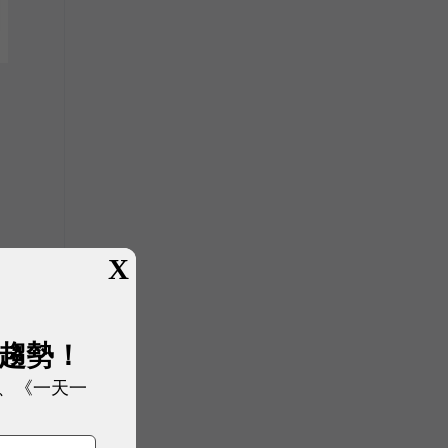
X
展趨勢！
、《一天一
，