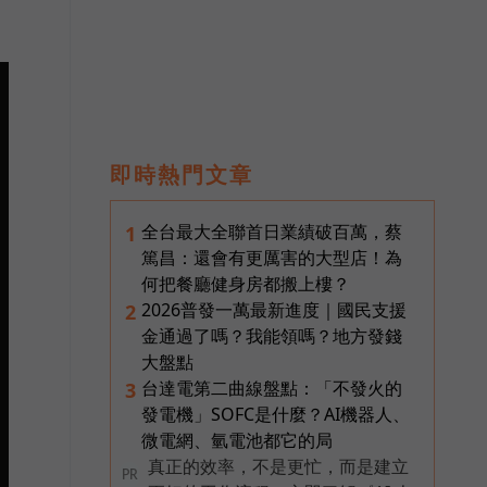
即時熱門文章
全台最大全聯首日業績破百萬，蔡
1
篤昌：還會有更厲害的大型店！為
何把餐廳健身房都搬上樓？
2026普發一萬最新進度｜國民支援
2
金通過了嗎？我能領嗎？地方發錢
大盤點
台達電第二曲線盤點：「不發火的
3
發電機」SOFC是什麼？AI機器人、
微電網、氫電池都它的局
真正的效率，不是更忙，而是建立
PR