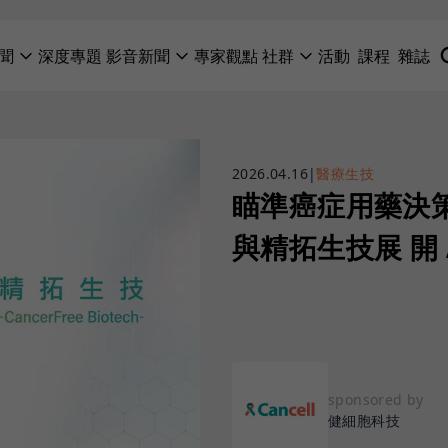
聞
深度專題
影音新聞
專家觀點
社群
活動
課程
雜誌
2026.04.16
|
醫療生技
瞄準癌症用藥決策效
與精拓生技展 開 
sponsored by
健細胞科技