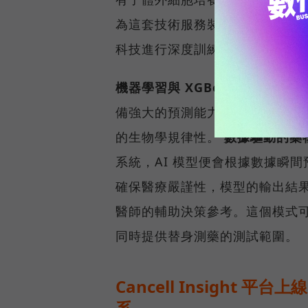
為這套技術服務裝上「智慧大腦
科技進行深度訓練，量身打造出「
機器學習與 XGBoost 演算法：
備強大的預測能力與極高的準確
的生物學規律性。
數據驅動的藥
系統，AI 模型便會根據數據瞬
確保醫療嚴謹性，模型的輸出結
醫師的輔助決策參考。這個模式
同時提供替身測藥的測試範圍。
Cancell Insight 