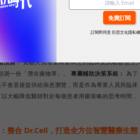
」。由精拓生技提供去識別化真實臨床數據，與健細胞
癌症用藥輔助決策 AI 模型」，核心亮點包括：
訂閱即同意
巨思文化隱私
系統採用先進的梯度提升機（XG Boost）演算法，具
度，能從龐大且複雜的過往歷史數據中，精準找出嚴謹
物預測：
實驗人員需要將新病患的臨床及試驗數值注
間預測一份「潛在藥物單」。
專屬輔助決策系統：
為了
果不會直接提供給病患瀏覽，而是作為專業人員與臨床
可以大幅降低醫師對於每個患者用藥策略的思考時間，
平台上線：整合 Dr.Cell，打造全方位智慧醫療生態