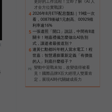
更好的工作流程！立即了解《AI 人
才全方位實戰課》
2026年8月ETF配息盤點｜19檔一次
4
看，00878衝破1元創高、00929殖
利率逾16%
一張遺照「開口」說話，中間有8道
5
關卡！翊嘉禮儀怎麼做出AI告別
式，讓逝者最後道別？
技
連黃仁勳都叫年輕人當水電工！程
6
世嘉：智慧通膨重新定義「有價值
的人」到底什麼樣子？
變動中迎戰未知，改變值得被看
PR
勞
見！國際品牌X百大經理人雙重肯
定，展現AI時代關鍵成長力