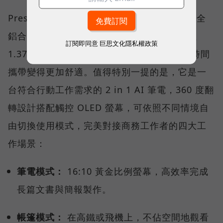
Prestige 14 Flip AI+ 採用全新的精工設計，全
鋁合金打造的纖薄機身搭配弧形圓角，重量僅
訂閱即同意
巨思文化隱私權政策
1.37 公斤，不僅兼具質感與耐用性，更讓長時間
攜帶變得更加舒適。值得特別一提的是，它是一
台符合行動工作需求的 2 in 1 AI 筆電，360 度翻
轉設計搭配觸控 OLED 螢幕，可依照不同情境自
由切換使用模式，完美對接商務工作者的四大工
作場景：
筆電模式：
16:10 黃金比例螢幕，高效率完成
長篇文書與簡報製作。
帳篷模式：
在高鐵或飛機上，不佔空間地觀看