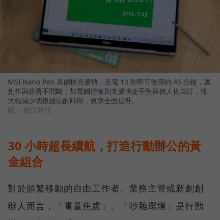
MSI Nano Pen 具備快充優勢，充電 13 秒即可使用約 45 分鐘，讓
創作與簽署不間斷；加寬觸控板則支援快捷手勢與個人化自訂，能
大幅減少切換鍵鼠的時間，效率全面提升。
圖／ 數位時代
30 小時超長續航，打造行動辦公的黃
金組合
對於頻繁移動的自由工作者、業務主管或新創創
辦人而言，「電量焦慮」、「吵雜環境」是行動