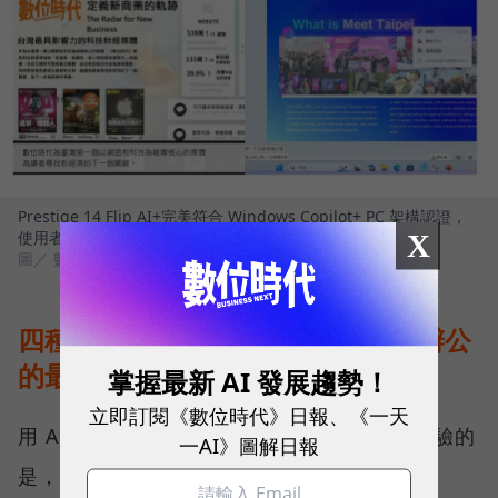
Prestige 14 Flip AI+完美符合 Windows Copilot+ PC 架構認證，
X
使用者可解鎖多項雲端無法執行的關鍵功能
圖／ 數位時代
四種模式自由切換，完美補足行動辦公
的最後一哩路
掌握最新 AI 發展趨勢！
立即訂閱《數位時代》日報、《一天
用 AI 提升效率只是第一步，真正影響使用體驗的
一AI》圖解日報
是，筆電與人互動的每一個細節。