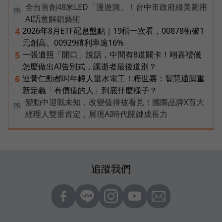
全台首創48米LED「漫遊洞」！台中市政府綠美圖用
PR
AI語意解鎖藝術
2026年8月ETF配息盤點｜19檔一次看，00878衝破1
4
元創高、00929殖利率逾16%
一張遺照「開口」說話，中間有8道關卡！翊嘉禮儀
5
怎麼做出AI告別式，讓逝者最後道別？
連黃仁勳都叫年輕人當水電工！程世嘉：智慧通膨重
6
新定義「有價值的人」到底什麼樣子？
變動中迎戰未知，改變值得被看見！國際品牌X百大
PR
經理人雙重肯定，展現AI時代關鍵成長力
追蹤我們