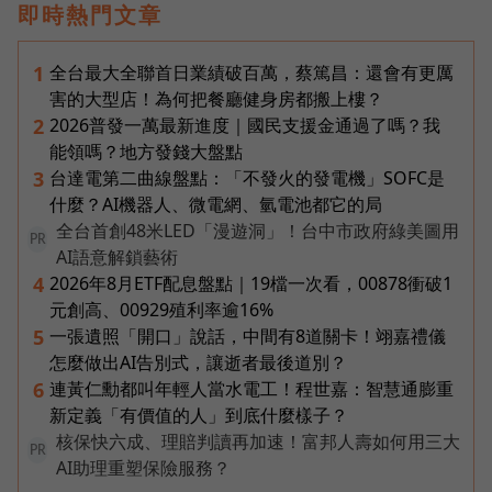
即時熱門文章
全台最大全聯首日業績破百萬，蔡篤昌：還會有更厲
1
害的大型店！為何把餐廳健身房都搬上樓？
2026普發一萬最新進度｜國民支援金通過了嗎？我
2
能領嗎？地方發錢大盤點
台達電第二曲線盤點：「不發火的發電機」SOFC是
3
什麼？AI機器人、微電網、氫電池都它的局
全台首創48米LED「漫遊洞」！台中市政府綠美圖用
PR
AI語意解鎖藝術
2026年8月ETF配息盤點｜19檔一次看，00878衝破1
4
元創高、00929殖利率逾16%
一張遺照「開口」說話，中間有8道關卡！翊嘉禮儀
5
怎麼做出AI告別式，讓逝者最後道別？
連黃仁勳都叫年輕人當水電工！程世嘉：智慧通膨重
6
新定義「有價值的人」到底什麼樣子？
核保快六成、理賠判讀再加速！富邦人壽如何用三大
PR
AI助理重塑保險服務？