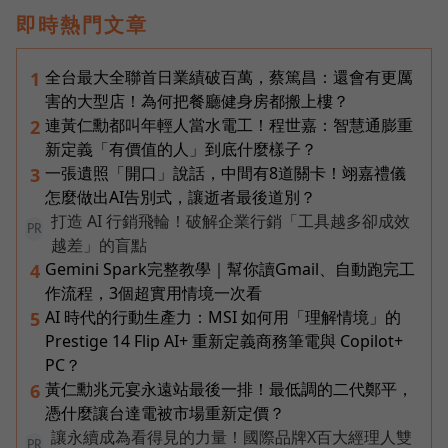
即時熱門文章
全台最大全聯首日業績破百萬，蔡篤昌：還會有更厲
1
害的大型店！為何把餐廳健身房都搬上樓？
連黃仁勳都叫年輕人當水電工！程世嘉：智慧通膨重
2
新定義「有價值的人」到底什麼樣子？
一張遺照「開口」說話，中間有8道關卡！翊嘉禮儀
3
怎麼做出AI告別式，讓逝者最後道別？
打造 AI 行銷飛輪！破解企業行銷「工具越多卻成效
PR
越差」的盲點
Gemini Spark完整教學｜幫你讀Gmail、自動跑完工
4
作流程，3個超實用情境一次看
AI 時代的行動生產力：MSI 如何用「理解情境」的
5
Prestige 14 Flip AI+ 重新定義商務筆電與 Copilot+
PC？
黃仁勳兆元宴永遠站最後一排！最低調的二代鄭平，
6
憑什麼讓台達電被市場重新定價？
讓永續成為看得見的力量！國際品牌X百大經理人雙
PR