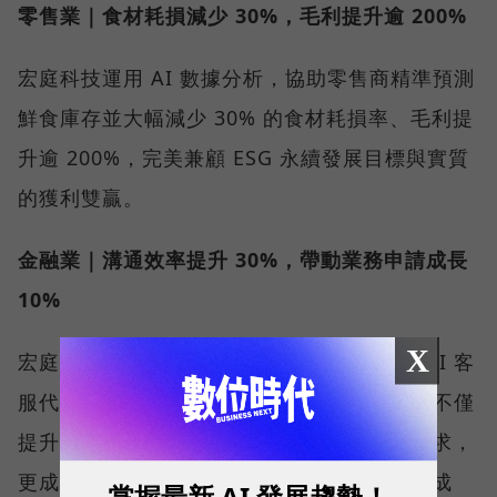
零售業｜食材耗損減少 30%，毛利提升逾 200%
宏庭科技運用 AI 數據分析，協助零售商精準預測
鮮食庫存並大幅減少 30% 的食材耗損率、毛利提
升逾 200%，完美兼顧 ESG 永續發展目標與實質
的獲利雙贏。
金融業｜溝通效率提升 30%，帶動業務申請成長
10%
X
宏庭科技協助大型金融集團建立安全合規的 AI 客
服代理，透過導入 Google Cloud AI 技術，不僅
提升 30% 溝通效率，有效分擔龐大的服務需求，
更成功帶動 10% 辦卡率，將服務轉換為營收成
掌握最新 AI 發展趨勢！