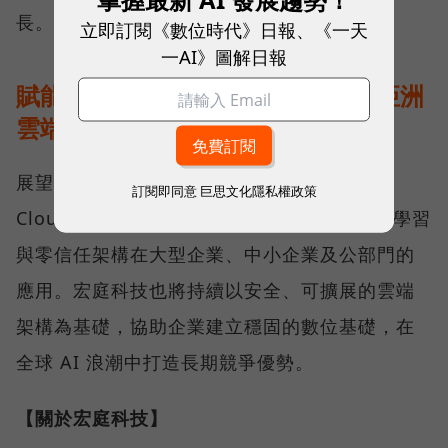
長。
立即訂閱《數位時代》日報、《一天
一AI》圖解日報
賦能企業數位競爭力，引領下一代亞洲
雲端與 AI 發展
展望未來，宏庭科技將持續深化與 Google
訂閱即同意
巨思文化隱私權政策
Cloud 的合作，並加速推動 生成式 AI、機器學習
與零信任架構在大型企業、中小企業及公部門的
應用。宏庭科技也將持續以安全、可擴展的雲端
架構為基礎，協助企業建立穩固的數位基礎，在
全球 AI 浪潮中打造長期競爭優勢。
【關於宏庭科技】