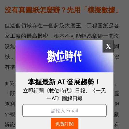
沒有真圖紙怎麼辦？先用「模擬數據」
但這個領域存在一個超級大魔王。工程圖紙是各
家工廠的最高機密，根本不可能輕易拿給一間沒
X
沒無聞的台灣新創測試。沒有客戶就沒有真實圖
紙，沒有圖紙就無法訓練出精準的AI模型，而沒
有準確的模型就更拿不到客戶。
掌握最新 AI 發展趨勢！
面對這個死胡同，陳鉦暘提出了新的嘗試方法。
立即訂閱《數位時代》日報、《一天
「既然拿不到真圖紙，我們就用AI自己畫！」團
一AI》圖解日報
隊利用AI生成技術創造出大量缺乏實際邏輯、但
外觀相似的「假化工圖紙」，並以此訓練出初版
辨識模型。陳鉦暘說，這個初版模型準確率僅有