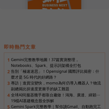
即時熱門文章
Gemini完整教學地圖！37篇實測整理，
1
Notebooks、Spark、提示詞架構全打包
告別「極速迷思」！Opensignal 國際評比揭密：什
2
麼才是 5G 時代的好網路？
專訪｜進貨沒變快，momo為何仍導入機器人？物流
3
副總揭比拚速度更棘手的缺工難題
全球AI伺服器幾乎都靠台廠做！鴻海、廣達、緯穎⋯
4
19檔AI基建概念股全拆解
Gemini Spark完整教學｜幫你讀Gmail、自動跑完工
5