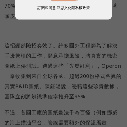
70%到80%，根本不符業界標準，但他依然硬著
訂閱即同意
巨思文化隱私權政策
頭皮將功能放上網路上Demo。
這招顯然險招奏效了。許多國外工程師為了解決
手邊繁瑣的工作，願意承擔風險，將真實的機密
圖紙上傳測試。透過這些「先發紅利」，Operon
一舉收集到來自全球各國、超過200份格式各異的
真實P&ID圖紙。陳鉦暘說，憑藉這些珍貴數據，
團隊立刻將辨識準確率推升至95%。
不過，各國工廠的圖紙畫法千奇百怪（例如挪威
的海上鑽油平台，管線需要額外的保溫層畫