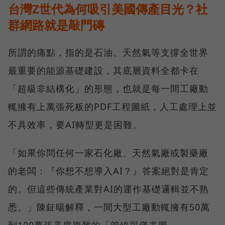
台灣Z世代為何吸引美國傳產目光？社
群網路就是敲門磚
所謂的痛點，指的是石油、天然氣等支撐全世界
最重要的能源基礎建設，其底層資料全都卡在
「超級非結構化」的形態，也就是每一間工廠動
輒擁有上萬張死板的PDF工程圖紙，人工處理上並
不具效率，要AI轉型更是困難。
「如果你問任何一家石化廠、天然氣廠或製藥廠
的老闆：『你想不想導入AI？』答案絕對是肯定
的。但這些傳統產業對AI的運作基礎邏輯並不熟
悉。」陳鉦暘解釋，一間大型工廠動輒擁有50萬
到100萬張高度複雜的「管線與儀表圖