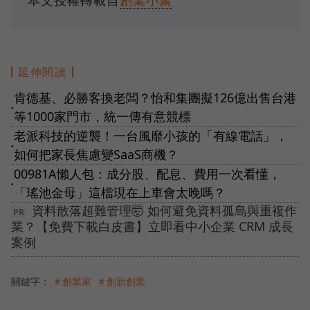
本文授權轉載自
創業小聚
延伸閱讀
肯德基、必勝客換老闆？怡和集團擬126億出售台港
●
等1000家門市，統一傳有意競標
老派科技的逆襲！一台風靡小孩的「有線電話」，
●
如何把家長焦慮變SaaS商機？
00981A懶人包：成分股、配息、費用一次看懂，
●
「瑤池金母」這檔現在上車會太晚嗎？
資料散落超難管理🤯 如何避免資料孤島與重複作
業？【免費下載白皮書】立即看中小企業 CRM 成長
案例
關鍵字：
＃創業家
＃創新創業