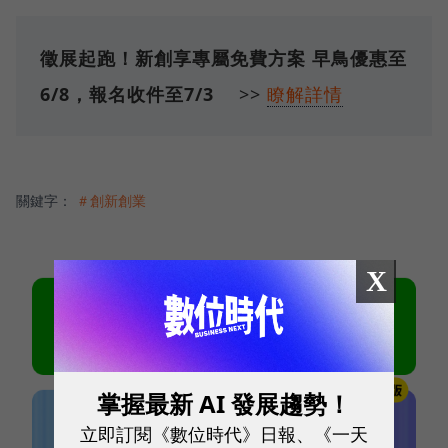
徵展起跑！新創享專屬免費方案
早鳥優惠至
6/8，報名收件至7/3
>>
瞭解詳情
關鍵字：
＃創新創業
X
掌握最新 AI 發展趨勢！
立即訂閱《數位時代》日報、《一天