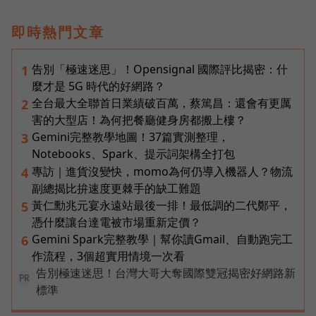
即時熱門文章
告別「極速迷思」！Opensignal 國際評比揭密：什
1
麼才是 5G 時代的好網路？
全台最大全聯首日業績破百萬，蔡篤昌：還會有更厲
2
害的大型店！為何把餐廳健身房都搬上樓？
Gemini完整教學地圖！37篇實測整理，
3
Notebooks、Spark、提示詞架構全打包
專訪｜進貨沒變快，momo為何仍導入機器人？物流
4
副總揭比拚速度更棘手的缺工難題
黃仁勳兆元宴永遠站最後一排！最低調的二代鄭平，
5
憑什麼讓台達電被市場重新定價？
Gemini Spark完整教學｜幫你讀Gmail、自動跑完工
6
作流程，3個超實用情境一次看
告別極速迷思！台灣大哥大奪國際雙冠揭密好網路新
PR
標準