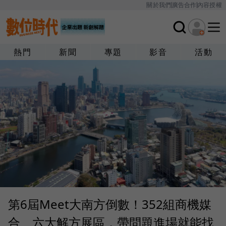
關於我們
廣告合作
內容授權
熱門
新聞
專題
影音
活動
第6屆Meet大南方倒數！352組商機媒
合、六大解方展區，帶問題進場就能找