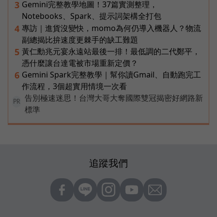
Gemini完整教學地圖！37篇實測整理，
3
Notebooks、Spark、提示詞架構全打包
專訪｜進貨沒變快，momo為何仍導入機器人？物流
4
副總揭比拚速度更棘手的缺工難題
黃仁勳兆元宴永遠站最後一排！最低調的二代鄭平，
5
憑什麼讓台達電被市場重新定價？
Gemini Spark完整教學｜幫你讀Gmail、自動跑完工
6
作流程，3個超實用情境一次看
告別極速迷思！台灣大哥大奪國際雙冠揭密好網路新
PR
標準
追蹤我們