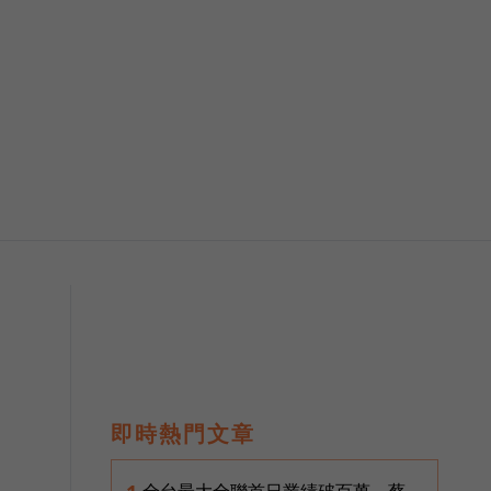
站
，
即時熱門文章
全台最大全聯首日業績破百萬，蔡