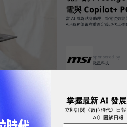
電與 Copilot+ 
當 AI 成為貼身助理，筆電從效能競賽
AI+商務筆電亦重新定義現代工作
sponsored by
微星科技
掌握最新 AI 發
度滲透職場，從會議記錄、文件撰寫、資料搜尋、內容
立即訂閱《數位時代》日報
都開始思考：「我懂得善用 AI 嗎？我的硬體跟得上
AI》圖解日報