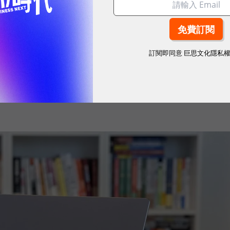
C 的期待，已從單純搭載最新處理器，擴展到如何將 AI
合。微星科技（MSI）最新推出的 Prestige 14
訂閱即同意
巨思文化隱私
業人士打造的解方。它結合了微軟 Copilot+ PC 架
 翻轉設計、高畫質 OLED 顯示器與全天候續航力，讓 AI