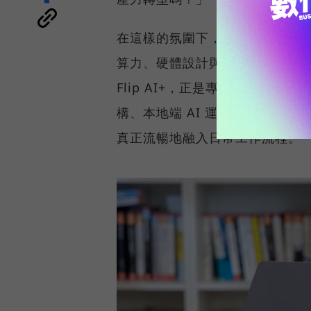
在這樣的氛圍下，市場對 AI P
算力、硬體設計與真實使用情境無縫整
Flip AI+，正是專為商務菁英與專
構、本地端 AI 運算、2-in-1
真正流暢地融入日常工作流程。