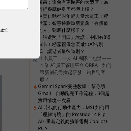
篤昌：還會有更厲害的大型店！為
何把餐廳健身房都搬上樓？
連黃仁勳都叫年輕人當水電工！程
2
世嘉：智慧通膨重新定義「有價值
的人」到底什麼樣子？
權政策
一張遺照「開口」說話，中間有8道
3
關卡！翊嘉禮儀怎麼做出AI告別
式，讓逝者最後道別？
1 名員工、一支 AI 團隊全包辦——
PR
企業 AI 員工管理平台 ORRA，如何
讓新創公司撐起研發、銷售到客
服？
Gemini Spark完整教學｜幫你讀
4
Gmail、自動跑完工作流程，3個超
實用情境一次看
AI 時代的行動生產力：MSI 如何用
5
「理解情境」的 Prestige 14 Flip
AI+ 重新定義商務筆電與 Copilot+
PC？