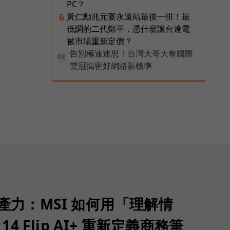
PC？
黃仁勳兆元宴永遠站最後一排！最
6
低調的二代鄭平，憑什麼讓台達電
被市場重新定價？
告別極速迷思！台灣大哥大奪國際
PR
雙冠揭密好網路新標準
生產力：MSI 如何用「理解情
 14 Flip AI+ 重新定義商務筆