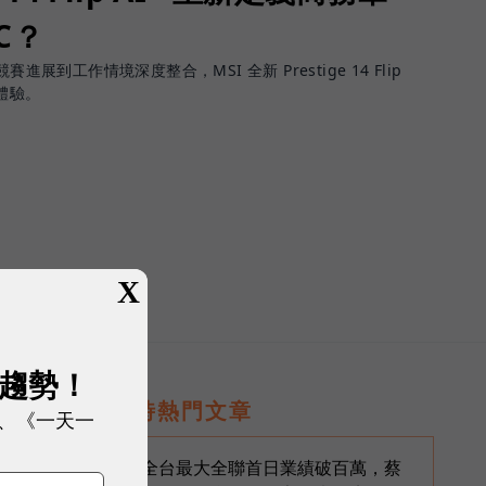
PC？
進展到工作情境深度整合，MSI 全新 Prestige 14 Flip
體驗。
X
展趨勢！
即時熱門文章
、《一天一
生
全台最大全聯首日業績破百萬，蔡
1