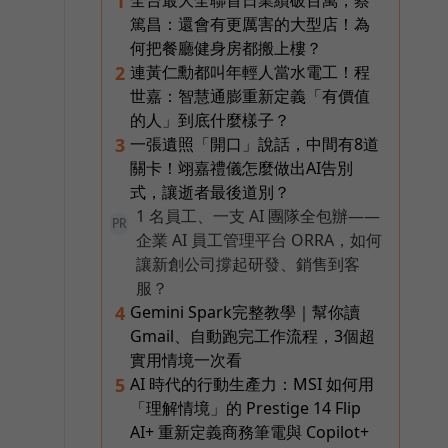
1
篤昌：還會有更厲害的大型店！為
何把餐廳健身房都搬上樓？
所
連黃仁勳都叫年輕人當水電工！程
2
世嘉：智慧通膨重新定義「有價值
的人」到底什麼樣子？
一張遺照「開口」說話，中間有8道
3
關卡！翊嘉禮儀怎麼做出AI告別
式，讓逝者最後道別？
1 名員工、一支 AI 團隊全包辦——
PR
企業 AI 員工管理平台 ORRA，如何
讓新創公司撐起研發、銷售到客
服？
Gemini Spark完整教學｜幫你讀
4
Gmail、自動跑完工作流程，3個超
實用情境一次看
AI 時代的行動生產力：MSI 如何用
5
「理解情境」的 Prestige 14 Flip
AI+ 重新定義商務筆電與 Copilot+