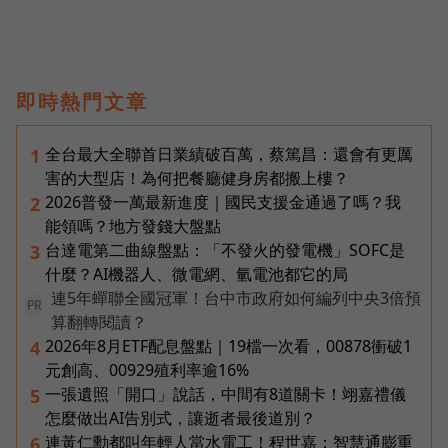
即時熱門文章
全台最大全聯首日業績破百萬，蔡篤昌：還會有更厲
1
害的大型店！為何把餐廳健身房都搬上樓？
2026普發一萬最新進度｜國民支援金通過了嗎？我
2
能領嗎？地方發錢大盤點
台達電第二曲線盤點：「不發火的發電機」SOFC是
3
什麼？AI機器人、微電網、氫電池都它的局
連5年蟬聯全國冠軍！台中市政府如何編列中央3倍預
PR
算翻轉閱讀？
2026年8月ETF配息盤點｜19檔一次看，00878衝破1
4
元創高、00929殖利率逾16%
一張遺照「開口」說話，中間有8道關卡！翊嘉禮儀
5
怎麼做出AI告別式，讓逝者最後道別？
連黃仁勳都叫年輕人當水電工！程世嘉：智慧通膨重
6