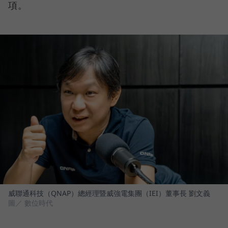
項。
威聯通科技（QNAP）總經理暨威強電集團（IEI）董事長 劉文義
圖／ 數位時代