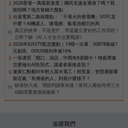
2026普發一萬最新進度｜國民支援金通過了嗎？我
2
能領嗎？地方發錢大盤點
台達電第二曲線盤點：「不發火的發電機」SOFC是
3
什麼？AI機器人、微電網、氫電池都它的局
真正的效率，不是更忙，而是建立更好的工作流程！
PR
立即了解《AI 人才全方位實戰課》
2026年8月ETF配息盤點｜19檔一次看，00878衝破1
4
元創高、00929殖利率逾16%
一張遺照「開口」說話，中間有8道關卡！翊嘉禮儀
5
怎麼做出AI告別式，讓逝者最後道別？
連黃仁勳都叫年輕人當水電工！程世嘉：智慧通膨重
6
新定義「有價值的人」到底什麼樣子？
核保快六成、理賠判讀再加速！富邦人壽如何用三大
PR
AI助理重塑保險服務？
追蹤我們