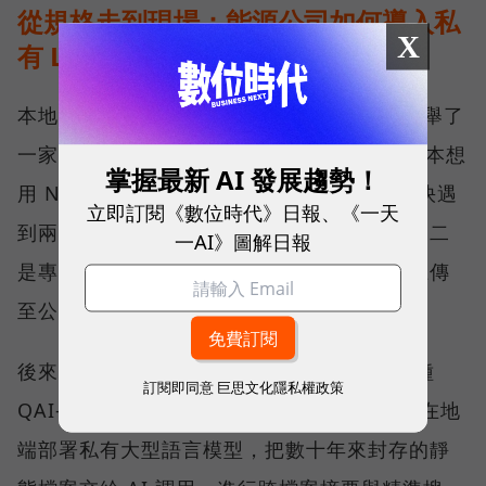
從規格走到現場：能源公司如何導入私
X
有 LLM？
本地 AI 實際落地部署會是什麼模樣？劉文義舉了
一家約 50 多人的能源公司為例。這家公司原本想
掌握最新 AI 發展趨勢！
用 NAS 搭配雲端 AI 建置內部資料庫，但很快遇
立即訂閱《數位時代》日報、《一天
到兩個瓶頸：一是員工查詢時明顯出現卡頓；二
一AI》圖解日報
是專利、技術與合約都高度敏感，高層不願上傳
至公有雲，擔心機密資料會有外洩的疑慮。
後來，該公司導入 QNAP AI NAS 的旗艦機種
訂閱即同意
巨思文化隱私權政策
QAI-h1290FX，搭配顯示卡與全快閃 SSD，在地
端部署私有大型語言模型，把數十年來封存的靜