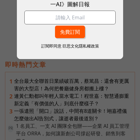
一AI》圖解日報
往下滑看下一篇文章
訂閱即同意
巨思文化隱私權政策
即時熱門文章
全台最大全聯首日業績破百萬，蔡篤昌：還會有更厲
1
害的大型店！為何把餐廳健身房都搬上樓？
連黃仁勳都叫年輕人當水電工！程世嘉：智慧通膨重
2
新定義「有價值的人」到底什麼樣子？
一張遺照「開口」說話，中間有8道關卡！翊嘉禮儀
3
怎麼做出AI告別式，讓逝者最後道別？
1 名員工、一支 AI 團隊全包辦——企業 AI 員工管理
PR
平台 ORRA，如何讓新創公司撐起研發、銷售到客