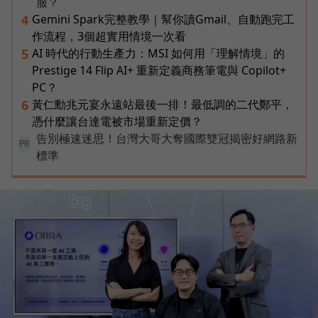
服？
Gemini Spark完整教學｜幫你讀Gmail、自動跑完工
4
作流程，3個超實用情境一次看
AI 時代的行動生產力：MSI 如何用「理解情境」的
5
Prestige 14 Flip AI+ 重新定義商務筆電與 Copilot+
PC？
黃仁勳兆元宴永遠站最後一排！最低調的二代鄭平，
6
憑什麼讓台達電被市場重新定價？
告別極速迷思！台灣大哥大奪國際雙冠揭密好網路新
PR
標準