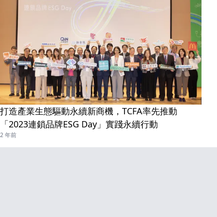
X
展趨勢！
打造產業生態驅動永續新商機，TCFA率先推動
、《一天一
「2023連鎖品牌ESG Day」實踐永續行動
2 年前
權政策