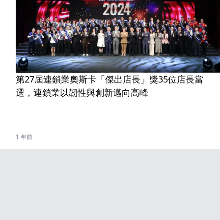
第27屆連鎖業奧斯卡「傑出店長」獎35位店長當
選，連鎖業以韌性與創新邁向高峰
1 年前