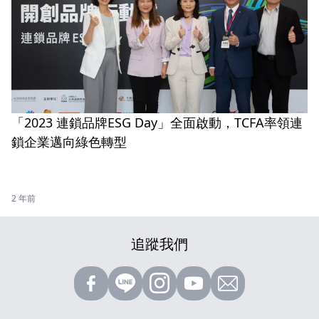
「2023 連鎖品牌ESG Day」全面啟動，TCFA率領連
掌握最新 AI 發
鎖企業邁向綠色轉型
立即訂閱《數位時代》日報
AI》圖解日報
2 年前
追蹤我們
訂閱即同意
巨思文化隱私