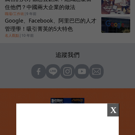
住他們？中國兩大企業的做法
職場/工作術
|
9 年前
Google、Facebook、阿里巴巴的人才
管理學！吸引菁英的5大特色
名人觀點
|
10 年前
追蹤我們
X