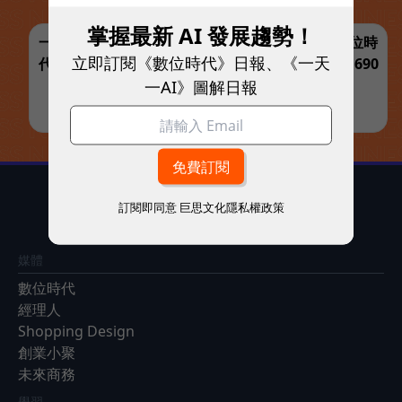
掌握最新 AI 發展趨勢！
一鍵訂閱，解鎖最完整的 AI 與商業實戰指南 | 數位時
立即訂閱《數位時代》日報、《一天
代【夏日閱讀展】訂一年送一年共12期，優惠價1,690
一AI》圖解日報
元
立即訂閱 >>
訂閱即同意
巨思文化隱私權政策
新商業的領航者
媒體
數位時代
經理人
Shopping Design
創業小聚
未來商務
學習