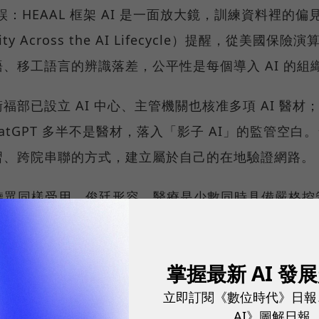
誤：HEAAL 框架 AI 是一面放大鏡，訓練資料裡的
quity Across the AI Lifecycle）提醒，從美
、移工語言的辨識落差，公平性是每個導入 AI 的組
福部已設立 AI 中心、主管機關也核准多項 AI 醫材
e、ChatGPT 多半不是醫材，落入「影子 AI」的監管
習、跨院串聯的方式，建立屬於自己的在地驗證網路。
聽眾同樣受用。俊廷形容，醫療是少數同時具備嚴格控
產業，因此醫院想出來的 AI 治理框架，可以視為一份「
的法遵做法、航空業可以參考它的安全評估，各行各業
掌握最新 AI 發
有人的提醒，其實只有兩句：第一，AI 導入是組織
立即訂閱《數位時代》日報
終點，而是起點，後面的持續監控、價值評估與適時退
AI》圖解日報