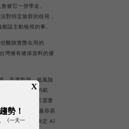
偏見會被它一併學走。
國保險演算法對特定族群的歧視，
織都該主動檢視的事。
；但醫師實際在用的
空白。台灣擁有健保資料的優
管、高度監管、低風險
X
考 100 分」的範
都能從中挑出自己需要
展趨勢！
變革，技術通常是最容易
、《一天一
役，才是真正決定 AI