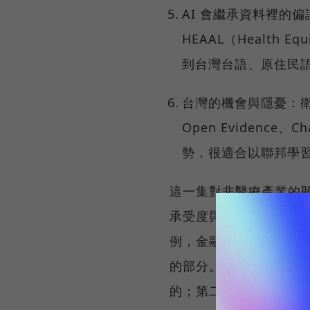
AI 會繼承資料裡的偏
HEAAL（Health E
到台灣台語、原住民語
台灣的機會與隱憂：衛
Open Evidenc
勢，很適合以聯邦學
這一集對非醫療產業的
承受度與獨特價值體系的
例，金融業可以參考它
的部分。而他最想留給所
的；第二，上線從來不是