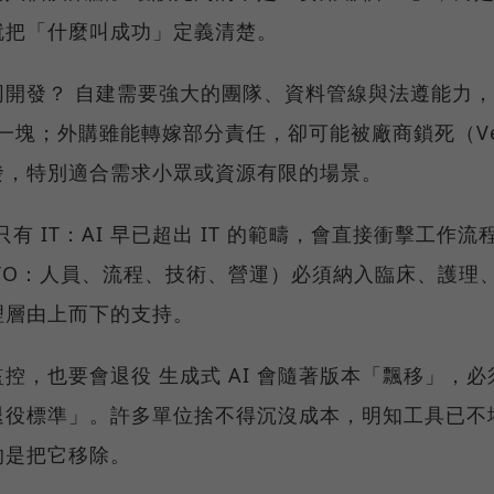
就把「什麼叫成功」定義清楚。
開發？ 自建需要強大的團隊、資料管線與法遵能力，寫
的一塊；外購雖能轉嫁部分責任，卻可能被廠商鎖死（Vendo
發，特別適合需求小眾或資源有限的場景。
只有 IT：AI 早已超出 IT 的範疇，會直接衝擊工
TO：人員、流程、技術、營運）必須納入臨床、護理
理層由上而下的支持。
控，也要會退役 生成式 AI 會隨著版本「飄移」，
退役標準」。許多單位捨不得沉沒成本，明知工具已不
的是把它移除。