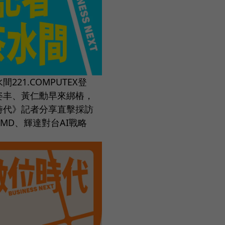
間221.COMPUTEX登
姿丰、黃仁勳早來綁樁，
時代》記者分享直擊採訪
MD、輝達對台AI戰略