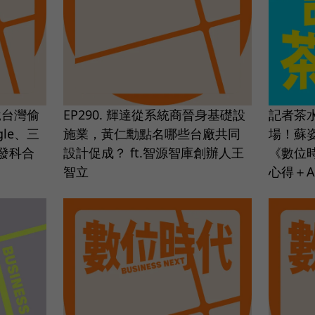
說台灣偷
EP290. 輝達從系統商晉身基礎設
記者茶水
le、三
施業，黃仁勳點名哪些台廠共同
場！蘇
發科合
設計促成？ ft.智源智庫創辦人王
《數位
智立
心得＋A