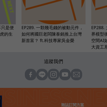
 不只是便
EP289. 一顆幾毛錢的被動元件，
EP28
小虎的生
如何將國巨老闆陳泰銘推上台灣
界模型
新首富？ ft.科技專家吳金榮
空間AI
大資工
追蹤我們
雜誌訂閱方案