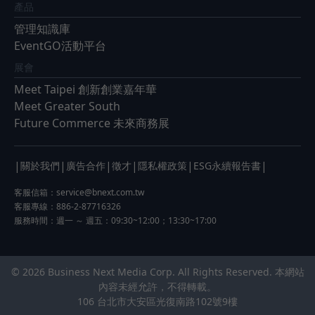
產品
管理知識庫
EventGO活動平台
展會
Meet Taipei 創新創業嘉年華
Meet Greater South
Future Commerce 未來商務展
|
|
|
|
|
|
關於我們
廣告合作
徵才
隱私權政策
ESG永續報告書
客服信箱：
service@bnext.com.tw
客服專線：886-2-87716326
服務時間：週一 ～ 週五：09:30~12:00；13:30~17:00
© 2026 Business Next Media Corp. All Rights Reserved. 本網站
內容未經允許，不得轉載。
106 台北市大安區光復南路102號9樓