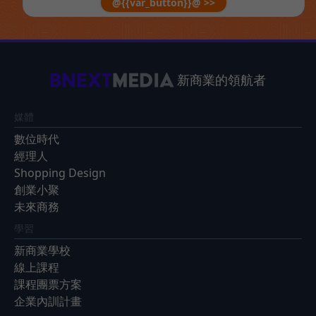
@{{var_button}}@ >>
新商業的領航者
媒體
數位時代
經理人
Shopping Design
創業小聚
未來商務
學習
新商業學校
線上課程
課程團票方案
企業內訓計畫