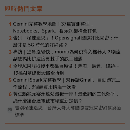
即時熱門文章
Gemini完整教學地圖！37篇實測整理，
1
Notebooks、Spark、提示詞架構全打包
告別「極速迷思」！Opensignal 國際評比揭密：什
2
麼才是 5G 時代的好網路？
專訪｜進貨沒變快，momo為何仍導入機器人？物流
3
副總揭比拚速度更棘手的缺工難題
全球AI伺服器幾乎都靠台廠做！鴻海、廣達、緯穎⋯
4
19檔AI基建概念股全拆解
Gemini Spark完整教學｜幫你讀Gmail、自動跑完工
5
作流程，3個超實用情境一次看
黃仁勳兆元宴永遠站最後一排！最低調的二代鄭平，
6
憑什麼讓台達電被市場重新定價？
告別極速迷思！台灣大哥大奪國際雙冠揭密好網路新
PR
標準