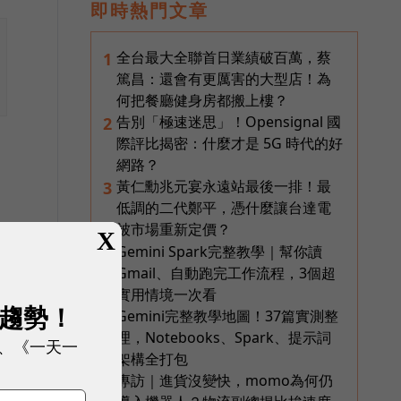
即時熱門文章
全台最大全聯首日業績破百萬，蔡
1
篤昌：還會有更厲害的大型店！為
何把餐廳健身房都搬上樓？
告別「極速迷思」！Opensignal 國
2
際評比揭密：什麼才是 5G 時代的好
網路？
黃仁勳兆元宴永遠站最後一排！最
3
低調的二代鄭平，憑什麼讓台達電
有
被市場重新定價？
X
Gemini Spark完整教學｜幫你讀
4
Gmail、自動跑完工作流程，3個超
實用情境一次看
展趨勢！
Gemini完整教學地圖！37篇實測整
5
理，Notebooks、Spark、提示詞
、《一天一
格
架構全打包
專訪｜進貨沒變快，momo為何仍
6
酷