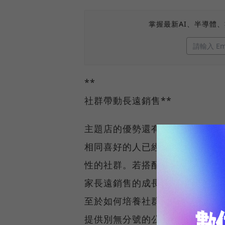
掌握最新AI、半導體
**
社群帶動長遠銷售**
主題店的優勢還有一項──發展
相同喜好的人已經現身，如果在
性的社群。若搭配適當的商品銷
家長遠銷售的成長動能。
至於如何培養社群？在主題店中，
提供別無分號的公仔維修知識，而