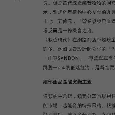
長。但是當傳統產業苦哈哈的同
示，雅虎奇摩購物中心今年前九
十七．五億元，「營業規模已直
場反而是一條機會之途。
《數位時代》在網路商店中發現
許多。例如販賣設計師公仔的「P
「山東SANDON」、專營單車
跳脫一○％的低迷紅海，是新進
細部產品區隔突顯主題
這類的主題店，鎖定分眾市場銷
的市場，越能容納特殊風格。根據
類別排行，前五名分別為：女包