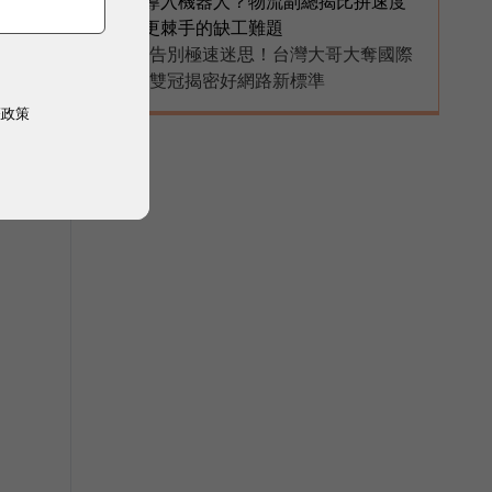
導入機器人？物流副總揭比拚速度
更棘手的缺工難題
告別極速迷思！台灣大哥大奪國際
PR
雙冠揭密好網路新標準
權政策