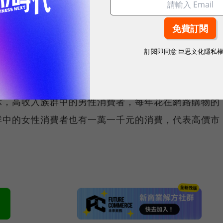
網友單車裝修與規格，這都是達人所能造成社群凝聚力
米養百樣網友，主流市場成形之後，帶動而起的網路購
訂閱即同意
巨思文化隱私
強烈的主題店。其中的經營關鍵，圍繞在產品吸睛力、
掌握此三力就可大膽提高售價。不要以為高價沒有市
示，高收入族群中的男性消費者，每年花在網路購物的
群中的女性消費者也有一萬一千元的消費，代表高價市