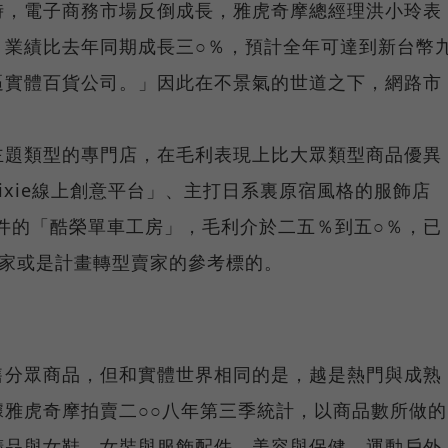
時，電子商務市場反倒成長，雅虎奇摩總經理洪小玲表
月業績比去年同期成長三○％，預計全年可達到新台幣
逼實體百貨公司。」因此在不景氣的世道之下，網路市
主題類型的專門店，在毛利表現上比大眾類型商品優異
ixie線上創意平台」、主打日系裏原宿風格的服飾店
零件的「酷榮單車工房」，毛利介於二五％到五○％，已
賣家或是計畫轉型賣家的參考標的。
售分眾商品，但和實體世界相同的是，越是熱門與成熟
雅虎奇摩拍賣二○○八年第三季統計，以商品數所做的
精品與女鞋、女裝與服飾配件、美容與保健、運動戶外