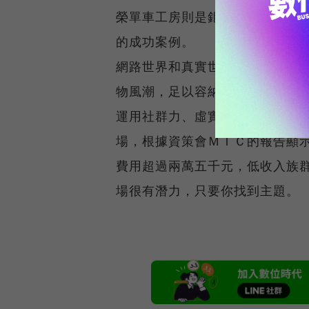
榮單車工房則是鉅細靡遺地回答
的成功案例。
網路世界和真實世界相同，一樣
物風潮，足以容納次文化、風格
運用社群力、虛實整合力三項，
場，根據資策會ＭＩＣ的報告顯
費用超過兩萬五千元，低收入族
場很有潛力，只要你找到主題。