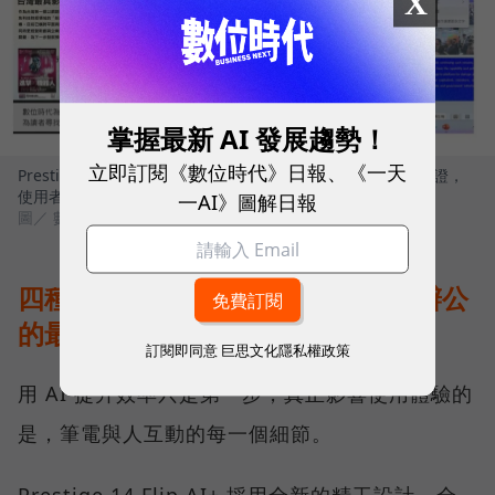
X
掌握最新 AI 發展趨勢！
立即訂閱《數位時代》日報、《一天
Prestige 14 Flip AI+完美符合 Windows Copilot+ PC 架構認證，
使用者可解鎖多項雲端無法執行的關鍵功能
一AI》圖解日報
圖／ 數位時代
四種模式自由切換，完美補足行動辦公
的最後一哩路
訂閱即同意
巨思文化隱私權政策
用 AI 提升效率只是第一步，真正影響使用體驗的
是，筆電與人互動的每一個細節。