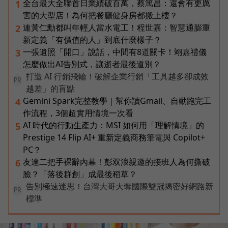
全台最大全聯首日業績破百萬，蔡篤昌：還會有更厲
1
害的大型店！為何把餐廳健身房都搬上樓？
連黃仁勳都叫年輕人當水電工！程世嘉：智慧通膨重
2
新定義「有價值的人」到底什麼樣子？
一張遺照「開口」說話，中間有8道關卡！翊嘉禮儀
3
怎麼做出AI告別式，讓逝者最後道別？
打造 AI 行銷飛輪！破解企業行銷「工具越多卻成效
PR
越差」的盲點
Gemini Spark完整教學｜幫你讀Gmail、自動跑完工
4
作流程，3個超實用情境一次看
AI 時代的行動生產力：MSI 如何用「理解情境」的
5
Prestige 14 Flip AI+ 重新定義商務筆電與 Copilot+
PC？
友達二把手裸辭內幕！彭双浪親邀的接班人為何撕破
6
臉？「落後群創」成最後稻草？
告別極速迷思！台灣大哥大奪國際雙冠揭密好網路新
PR
標準