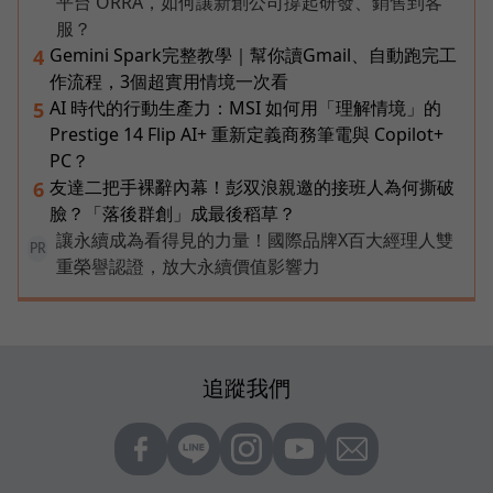
平台 ORRA，如何讓新創公司撐起研發、銷售到客
服？
Gemini Spark完整教學｜幫你讀Gmail、自動跑完工
4
作流程，3個超實用情境一次看
AI 時代的行動生產力：MSI 如何用「理解情境」的
5
Prestige 14 Flip AI+ 重新定義商務筆電與 Copilot+
PC？
友達二把手裸辭內幕！彭双浪親邀的接班人為何撕破
6
臉？「落後群創」成最後稻草？
讓永續成為看得見的力量！國際品牌X百大經理人雙
PR
重榮譽認證，放大永續價值影響力
追蹤我們