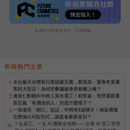
本網站內容未經允許，不得轉載。
即時熱門文章
全台最大全聯首日業績破百萬，蔡篤昌：還會有更厲
1
害的大型店！為何把餐廳健身房都搬上樓？
連黃仁勳都叫年輕人當水電工！程世嘉：智慧通膨重
2
新定義「有價值的人」到底什麼樣子？
一張遺照「開口」說話，中間有8道關卡！翊嘉禮儀
3
怎麼做出AI告別式，讓逝者最後道別？
1 名員工、一支 AI 團隊全包辦——企業 AI 員工管理
PR