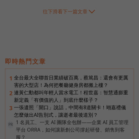
往下滑看下一篇文章
即時熱門文章
全台最大全聯首日業績破百萬，蔡篤昌：還會有更厲
1
害的大型店！為何把餐廳健身房都搬上樓？
連黃仁勳都叫年輕人當水電工！程世嘉：智慧通膨重
2
新定義「有價值的人」到底什麼樣子？
一張遺照「開口」說話，中間有8道關卡！翊嘉禮儀
3
怎麼做出AI告別式，讓逝者最後道別？
1 名員工、一支 AI 團隊全包辦——企業 AI 員工管理
PR
平台 ORRA，如何讓新創公司撐起研發、銷售到客
服？