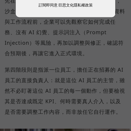
先在可控的測試環境裡驗證能力。陳子龍形容，
訂閱即同意
巨思文化隱私權政策
沙盒就像 AI 員工的專屬訓練室，在接觸真實資料
與工作流程前，企業可以先觀察它如何完成任
務、沒有 AI 幻覺、提示詞注入（Prompt
Injection）等風險，再加以調整與修正，確認符
合預期後，再讓它進入正式環境。
第四階段則是指派一位員工，擔任正在招募的 AI
員工的直接負責人：就是這位 AI 員工的主管，雖
然不必盯著這位 AI 員工的每一個動作，但要檢視
其是否達成既定 KPI、何時需要真人介入，以及
是否需要調整工作內容，而非放任它自行運作。