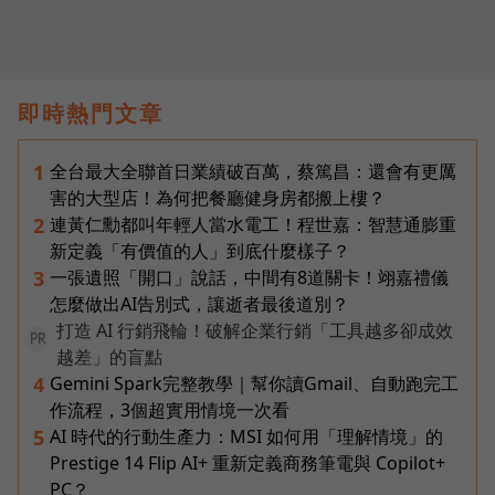
即時熱門文章
全台最大全聯首日業績破百萬，蔡篤昌：還會有更厲
1
害的大型店！為何把餐廳健身房都搬上樓？
連黃仁勳都叫年輕人當水電工！程世嘉：智慧通膨重
2
新定義「有價值的人」到底什麼樣子？
一張遺照「開口」說話，中間有8道關卡！翊嘉禮儀
3
怎麼做出AI告別式，讓逝者最後道別？
打造 AI 行銷飛輪！破解企業行銷「工具越多卻成效
PR
越差」的盲點
Gemini Spark完整教學｜幫你讀Gmail、自動跑完工
4
作流程，3個超實用情境一次看
AI 時代的行動生產力：MSI 如何用「理解情境」的
5
Prestige 14 Flip AI+ 重新定義商務筆電與 Copilot+
PC？