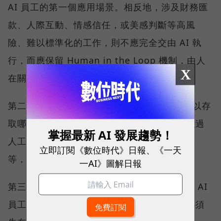
AI 員工的第一個應用場景。相反地，涉及財務匯
款、人際互動、情感信任，或美感判斷等高風
險、難以標準化的工作，則不應完全交由 AI 執
行，而應保留 Human in the Loop 機制，由人
X
在關鍵節點負責把關與決策。
第二階段則是設定權限邊界，包括 AI 員工可以存
取哪些資料、串接哪些系統、哪些動作必須經過
掌握最新 AI 發展趨勢！
人工核准、產出結果是草稿還是可以直接上線
立即訂閱《數位時代》日報、《一天
等，避免因權限設定不清而超出職責範圍。
一AI》圖解日報
第三階段是進入沙盒（Sandbox）環境測試，AI
員工開發完成後，不能直接進入正式環境，必須