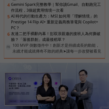
Gemini Spark完整教學｜幫你讀Gmail、自動跑完工
4
作流程，3個超實用情境一次看
AI 時代的行動生產力：MSI 如何用「理解情境」的
5
Prestige 14 Flip AI+ 重新定義商務筆電與 Copilot+
PC？
友達二把手裸辭內幕！彭双浪親邀的接班人為何撕破
6
臉？「落後群創」成最後稻草？
100 MVP 倒數徵件中！創新才是持續成長的動能，
PR
永續才能成就傳奇不敗的經典➤讓每一步改變被看見