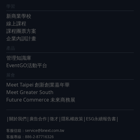
學習
新商業學校
線上課程
課程團票方案
企業內訓計畫
產品
管理知識庫
EventGO活動平台
展會
Meet Taipei 創新創業嘉年華
Meet Greater South
Future Commerce 未來商務展
|
|
|
|
|
|
關於我們
廣告合作
徵才
隱私權政策
ESG永續報告書
客服信箱：
service@bnext.com.tw
客服專線：886-2-87716326