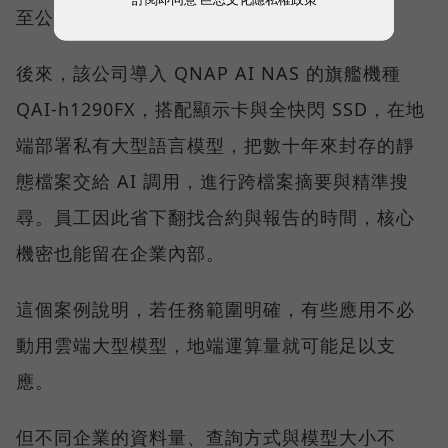
至公有雲，擔心機密資料會有外洩的疑慮。
後來，該公司導入 QNAP AI NAS 的旗艦機種
QAI-h1290FX，搭配顯示卡與全快閃 SSD，在地
端部署私有大型語言模型，把數十年來封存的靜
態檔案交給 AI 調用，進行跨檔案摘要與精準搜
尋。員工因此省下翻找合約與報告的時間，核心
機密也能留在企業內部。
這個案例說明，若任務範圍明確，有些應用不必
動用雲端大型模型，地端運算量就可能足以支
應。
但不同企業的資料量、查詢方式與模型大小不