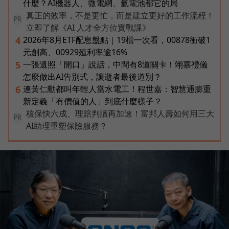
什麼？AI機器人、微電網、氫電池都它的局
真正的效率，不是更忙，而是建立更好的工作流程！
PR
立即了解《AI 人才全方位實戰課》
2026年8月ETF配息盤點｜19檔一次看，00878衝破1
4
元創高、00929殖利率逾16%
一張遺照「開口」說話，中間有8道關卡！翊嘉禮儀
5
怎麼做出AI告別式，讓逝者最後道別？
連黃仁勳都叫年輕人當水電工！程世嘉：智慧通膨重
6
新定義「有價值的人」到底什麼樣子？
核保快六成、理賠判讀再加速！富邦人壽如何用三大
PR
AI助理重塑保險服務？