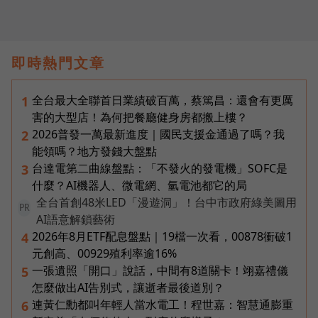
即時熱門文章
全台最大全聯首日業績破百萬，蔡篤昌：還會有更厲
1
害的大型店！為何把餐廳健身房都搬上樓？
2026普發一萬最新進度｜國民支援金通過了嗎？我
2
能領嗎？地方發錢大盤點
台達電第二曲線盤點：「不發火的發電機」SOFC是
3
什麼？AI機器人、微電網、氫電池都它的局
全台首創48米LED「漫遊洞」！台中市政府綠美圖用
PR
AI語意解鎖藝術
2026年8月ETF配息盤點｜19檔一次看，00878衝破1
4
元創高、00929殖利率逾16%
一張遺照「開口」說話，中間有8道關卡！翊嘉禮儀
5
怎麼做出AI告別式，讓逝者最後道別？
連黃仁勳都叫年輕人當水電工！程世嘉：智慧通膨重
6