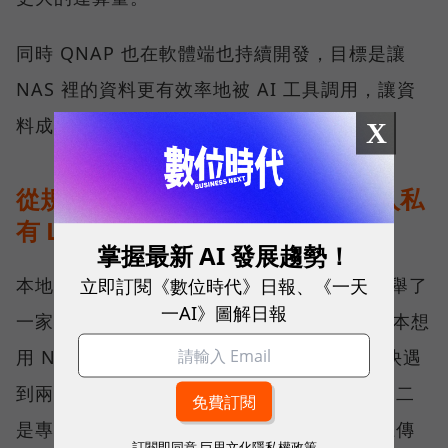
同時 QNAP 也在軟體端也持續開發，目標是讓
NAS 裡的資料更有效率地被 AI 工具調用，讓資
料成為有價值的知識。
X
從規格走到現場：能源公司如何導入私
有 LLM？
掌握最新 AI 發展趨勢！
立即訂閱《數位時代》日報、《一天
本地 AI 實際落地部署會是什麼模樣？劉文義舉了
一AI》圖解日報
一家約 50 多人的能源公司為例。這家公司原本想
用 NAS 搭配雲端 AI 建置內部資料庫，但很快遇
到兩個瓶頸：一是員工查詢時明顯出現卡頓；二
是專利、技術與合約都高度敏感，高層不願上傳
訂閱即同意
巨思文化隱私權政策