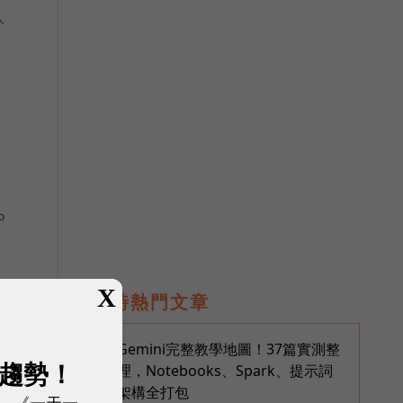
人
o
X
即時熱門文章
。
Gemini完整教學地圖！37篇實測整
1
展趨勢！
理，Notebooks、Spark、提示詞
架構全打包
、《一天一