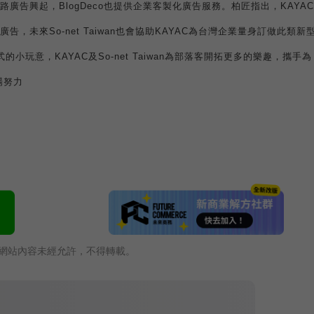
路廣告興起，
BlogDeco
也提供企業客製化廣告服務。柏匠指出，
KAYAC
廣告，未來
So-net Taiwan
也會協助
KAYAC
為台灣企業量身訂做此類新
式的小玩意，
KAYAC
及
So-net Taiwan
為部落客開拓更多的樂趣，攜手為
場努力
網站內容未經允許，不得轉載。