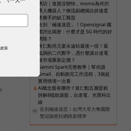
專訪｜進貨沒變快，momo為何仍
2
導入機器人？物流副總揭比拚速度
更棘手的缺工難題
告別「極速迷思」！Opensignal 國
3
際評比揭密：什麼才是 5G 時代的好
網路？
黃仁勳兆元宴永遠站最後一排！最
4
權政策
低調的二代鄭平，憑什麼讓台達電
被市場重新定價？
Gemini Spark完整教學｜幫你讀
5
Gmail、自動跑完工作流程，3個超
實用情境一次看
AI概念股有哪些？黃仁勳五層蛋糕
6
的
拆解8檔能源股，台達電、光寶科出
線
告別極速迷思！台灣大哥大奪國際
PR
雙冠揭密好網路新標準