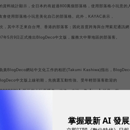
的資料統計顯示，全日本約有超過
800
萬個部落格，使用部落格小玩意的
友會使用部落格小玩意美化自己的部落格。此外，
KAYAC
表示，
次，其中不乏來自台灣、香港的部落客；因此首度跨海與台灣索尼通訊網
07
年
5
月
9
日
正式推出
BlogDeco
中文版，服務大中華地區的部落客。
負責
BlogDeco
網站中文化工作的柏匠
(Takumi Kashiwa)
指出，
BlogDec
logDeco
中文版上線初期，先挑選互動性強、受年輕部落客歡迎的

部
)
】等三個小玩意暖身。他進一步說，像【
iam
】就是一個
可顯示個人基本資料、照片，還可以直接尋找同樣有加入【
iam
】的好友
小玩意。
掌握最新 AI 發
立即訂閱《數位時代》日報