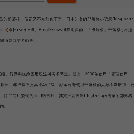
己的部落格，但卻又不知如何下手。日本知名的部落格小玩意
(blog parts
o.jp
)
今日
(5/9)
上線。
BlogDeco
不但有免費的、「卡娃依」部落格小玩意
關消息或業界動態。
寬頻、行動與無線應用現況與需求調查」指出，
2006
年使用「管理使用
年相比，年成長率更高達
45.1%
，顯示台灣使用部落格的人數不斷增加。
，除了使用繁複的
html
語言外，其實只要透過
BlogDeco
內簡單的部落格
同。