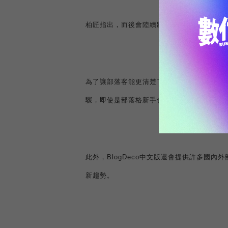
柏匠指出，而後會陸續將日文網站上的小玩意
為了讓部落客能更清楚了解如何使用
BlogDec
驟，即使是部落格新手也能輕鬆美化自己的部
此外，
BlogDeco
中文版還會提供許多國內外
新趨勢。