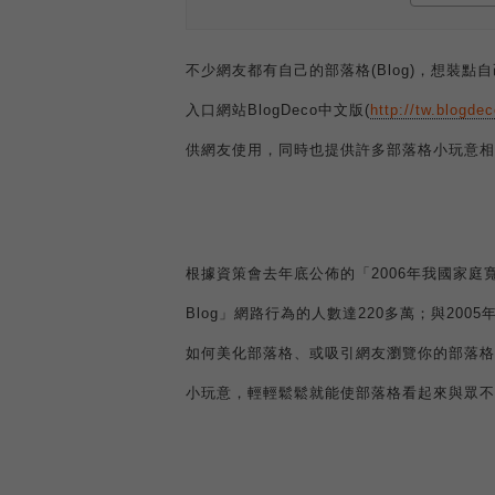
不少網友都有自己的部落格
(Blog)
，想裝點自
入口網站
BlogDeco
中文版
(
http://tw.blogdec
供網友使用，同時也提供許多部落格小玩意相
根據資策會去年底公佈的「
2006
年我國家庭
Blog
」網路行為的人數達
220
多萬；與
2005
如何美化部落格、或吸引網友瀏覽你的部落格
小玩意，輕輕鬆鬆就能使部落格看起來與眾不