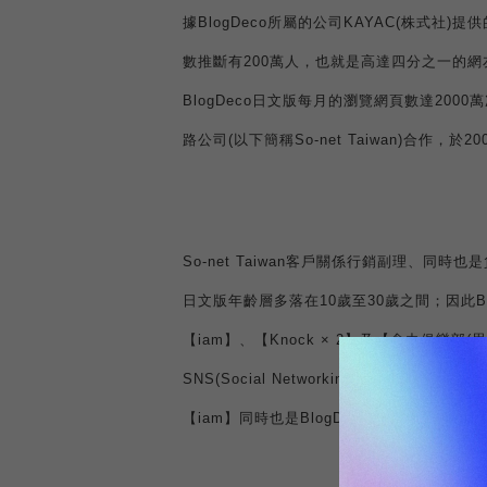
據
BlogDeco
所屬的公司
KAYAC(
株式
社
)
提供
數推斷有
200
萬人，也就是高達四分之一的網
BlogDeco
日文版每月的瀏覽網頁數達
2000
萬
路公司
(
以下簡稱
So-net Taiwan)
合作，於
20
So-net Taiwan
客戶關係行銷副理、同時也是
日文版年齡層多落在
10
歲至
30
歲之間；因此
B
【
iam
】、【
Knock × 2
】及【念力俱樂部
(
思
SNS(Social Networking Service)
的工具，
【
iam
】同時也是
BlogDeco
人氣排名第一的