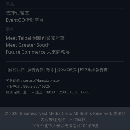
產品
管理知識庫
EventGO活動平台
展會
Meet Taipei 創新創業嘉年華
Meet Greater South
Future Commerce 未來商務展
|
|
|
|
|
|
關於我們
廣告合作
徵才
隱私權政策
ESG永續報告書
客服信箱：
service@bnext.com.tw
客服專線：886-2-87716326
服務時間：週一 ～ 週五：09:30~12:00；13:30~17:00
© 2026 Business Next Media Corp. All Rights Reserved. 本網站
內容未經允許，不得轉載。
106 台北市大安區光復南路102號9樓