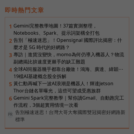
即時熱門文章
Gemini完整教學地圖！37篇實測整理，
1
Notebooks、Spark、提示詞架構全打包
告別「極速迷思」！Opensignal 國際評比揭密：什
2
麼才是 5G 時代的好網路？
專訪｜進貨沒變快，momo為何仍導入機器人？物流
3
副總揭比拚速度更棘手的缺工難題
全球AI伺服器幾乎都靠台廠做！鴻海、廣達、緯穎⋯
4
19檔AI基建概念股全拆解
黃仁勳再喊下一波AI浪潮是機器人！輝達Jetson
5
Thor台鏈名單曝光，這些可望成受惠族群
Gemini Spark完整教學｜幫你讀Gmail、自動跑完工
6
作流程，3個超實用情境一次看
告別極速迷思！台灣大哥大奪國際雙冠揭密好網路新
PR
標準