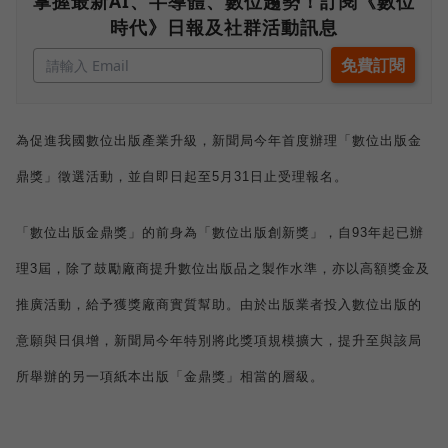
掌握最新AI、半導體、數位趨勢！訂閱《數位
時代》日報及社群活動訊息
為促進我國數位出版產業升級，新聞局今年首度辦理「數位出版金
鼎獎」徵選活動，並自即日起至
5
月
31
日
止受理報名。
「數位出版金鼎獎」的前身為「數位出版創新獎」，自
93
年起已辦
理
3
屆，除了鼓勵廠商提升數位出版品之製作水準，亦以高額獎金及
推廣活動，給予獲獎廠商實質幫助。由於出版業者投入數位出版的
意願與日俱增，新聞局今年特別將此獎項規模擴大，提升至與該局
所舉辦的另一項紙本出版「金鼎獎」相當的層級。