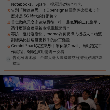
Notebooks、Spark、提示詞架構全打包
告別「極速迷思」！Opensignal 國際評比揭密：什
3
麼才是 5G 時代的好網路？
黃仁勳兆元宴永遠站最後一排！最低調的二代鄭平，
4
憑什麼讓台達電被市場重新定價？
專訪｜進貨沒變快，momo為何仍導入機器人？物流
5
副總揭比拚速度更棘手的缺工難題
Gemini Spark完整教學｜幫你讀Gmail、自動跑完工
6
作流程，3個超實用情境一次看
告別極速迷思！台灣大哥大奪國際雙冠揭密好網路新
PR
標準