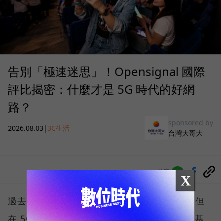
告別「極速迷思」！Opensignal 國際
評比揭密：什麼才是 5G 時代的好網
路？
sponsored by
2026.08.03
|
3C生活
台灣大哥大
分享
X
過去，下載速度是評價電信服務的重要指標，但
在 5G 成為工作、娛樂、生活不可或缺的數位基