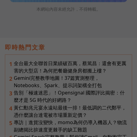
本網站內容未經允許，不得轉載。
即時熱門文章
全台最大全聯首日業績破百萬，蔡篤昌：還會有更厲
1
害的大型店！為何把餐廳健身房都搬上樓？
Gemini完整教學地圖！37篇實測整理，
2
Notebooks、Spark、提示詞架構全打包
告別「極速迷思」！Opensignal 國際評比揭密：什
3
麼才是 5G 時代的好網路？
黃仁勳兆元宴永遠站最後一排！最低調的二代鄭平，
4
憑什麼讓台達電被市場重新定價？
專訪｜進貨沒變快，momo為何仍導入機器人？物流
5
副總揭比拚速度更棘手的缺工難題