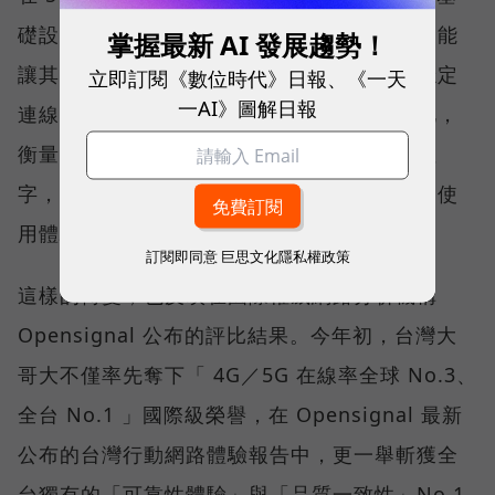
礎設施後，消費者發現，再快的網速，如果不能
掌握最新 AI 發展趨勢！
讓其在人潮聚集、高速移動或室內空間維持穩定
立即訂閱《數位時代》日報、《一天
一AI》圖解日報
連線，即無法轉換成好的使用體驗，也因如此，
衡量「好網路」的標準，也逐漸從追求測速數
字，轉向任何時間、任何地點都能穩定連線的使
用體驗。
訂閱即同意
巨思文化隱私權政策
這樣的轉變，也反映在國際權威網路分析機構
Opensignal 公布的評比結果。今年初，台灣大
哥大不僅率先奪下「 4G／5G 在線率全球 No.3、
全台 No.1 」國際級榮譽，在 Opensignal 最新
公布的台灣行動網路體驗報告中，更一舉斬獲全
台獨有的「可靠性體驗」與「品質一致性」No.1