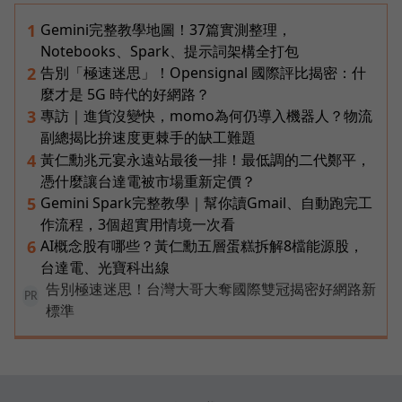
Gemini完整教學地圖！37篇實測整理，
1
Notebooks、Spark、提示詞架構全打包
告別「極速迷思」！Opensignal 國際評比揭密：什
2
麼才是 5G 時代的好網路？
專訪｜進貨沒變快，momo為何仍導入機器人？物流
3
副總揭比拚速度更棘手的缺工難題
黃仁勳兆元宴永遠站最後一排！最低調的二代鄭平，
4
憑什麼讓台達電被市場重新定價？
Gemini Spark完整教學｜幫你讀Gmail、自動跑完工
5
作流程，3個超實用情境一次看
AI概念股有哪些？黃仁勳五層蛋糕拆解8檔能源股，
6
台達電、光寶科出線
告別極速迷思！台灣大哥大奪國際雙冠揭密好網路新
PR
標準