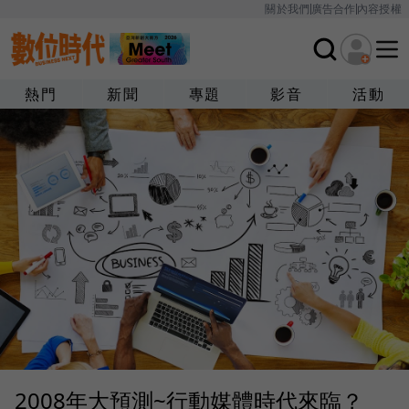
關於我們
廣告合作
內容授權
熱門
新聞
專題
影音
活動
2008年大預測~行動媒體時代來臨？