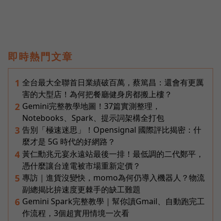
即時熱門文章
全台最大全聯首日業績破百萬，蔡篤昌：還會有更厲
1
害的大型店！為何把餐廳健身房都搬上樓？
Gemini完整教學地圖！37篇實測整理，
2
Notebooks、Spark、提示詞架構全打包
告別「極速迷思」！Opensignal 國際評比揭密：什
3
麼才是 5G 時代的好網路？
黃仁勳兆元宴永遠站最後一排！最低調的二代鄭平，
4
憑什麼讓台達電被市場重新定價？
專訪｜進貨沒變快，momo為何仍導入機器人？物流
5
副總揭比拚速度更棘手的缺工難題
Gemini Spark完整教學｜幫你讀Gmail、自動跑完工
6
作流程，3個超實用情境一次看