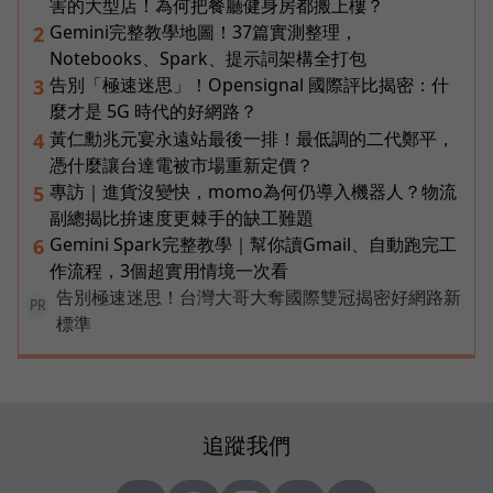
害的大型店！為何把餐廳健身房都搬上樓？
Gemini完整教學地圖！37篇實測整理，
2
Notebooks、Spark、提示詞架構全打包
告別「極速迷思」！Opensignal 國際評比揭密：什
3
麼才是 5G 時代的好網路？
黃仁勳兆元宴永遠站最後一排！最低調的二代鄭平，
4
憑什麼讓台達電被市場重新定價？
專訪｜進貨沒變快，momo為何仍導入機器人？物流
5
副總揭比拚速度更棘手的缺工難題
Gemini Spark完整教學｜幫你讀Gmail、自動跑完工
6
作流程，3個超實用情境一次看
告別極速迷思！台灣大哥大奪國際雙冠揭密好網路新
PR
標準
追蹤我們