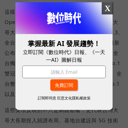
X
這樣的轉變，也反映在國際權威網路分析機構
Opensignal 公布的評比結果。今年初，台灣大
哥大不僅率先奪下「 4G／5G 在線率全球 No.3、
掌握最新 AI 發展趨勢！
全台 No.1 」國際級榮譽，在 Opensignal 最新
立即訂閱《數位時代》日報、《一天
公布的台灣行動網路體驗報告中，更一舉斬獲全
一AI》圖解日報
台獨有的「可靠性體驗」與「品質一致性」No.1
雙冠王，同時，包辦全台整體影音體驗 No.1、全
台整體語音體驗 No.1、全台 5G 語音體驗 No.1
以及全台網路在線率 No.1 多項榮譽。
訂閱即同意
巨思文化隱私權政策
這些獎項反映的不只是網路順暢，更代表台灣大
哥大長期投入頻譜布局、基地台建設與 5G 技術