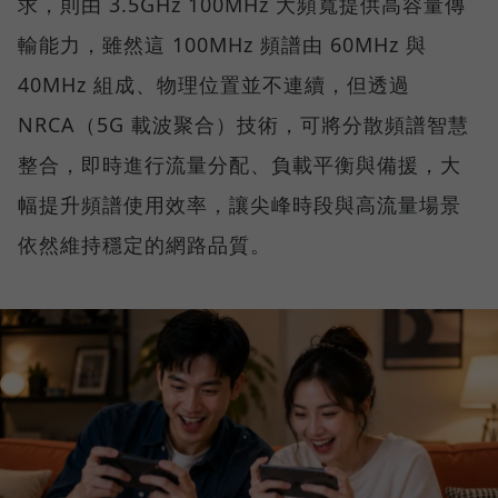
求，則由 3.5GHz 100MHz 大頻寬提供高容量傳
輸能力，雖然這 100MHz 頻譜由 60MHz 與
40MHz 組成、物理位置並不連續，但透過
NRCA（5G 載波聚合）技術，可將分散頻譜智慧
整合，即時進行流量分配、負載平衡與備援，大
幅提升頻譜使用效率，讓尖峰時段與高流量場景
依然維持穩定的網路品質。