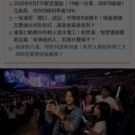
2026年8月ETF配息盤點｜19檔一次看，00878衝破1
4
元創高、00929殖利率逾16%
一張遺照「開口」說話，中間有8道關卡！翊嘉禮儀
5
怎麼做出AI告別式，讓逝者最後道別？
連黃仁勳都叫年輕人當水電工！程世嘉：智慧通膨重
6
新定義「有價值的人」到底什麼樣子？
核保快六成、理賠判讀再加速！富邦人壽如何用三大
PR
AI助理重塑保險服務？