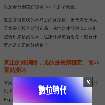
以及全台網路在線率 No.1 多項榮譽。
這些獎項反映的不只是網路順暢，更代表台灣大
哥大長期投入頻譜布局、基地台建設與 5G 技術
整合所累積的成果，也讓外界重新思考：究竟什
麼才是真正的好網路？
真正的好網路，比的是長期穩定、而非
單點測速
X
答案，就藏在 Opensignal 最具代表性的兩項評
比指標──可靠性體驗（Reliability
Experience）與品質一致性（Consistent