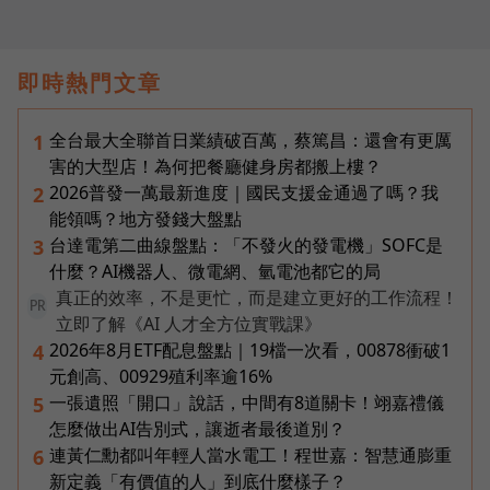
即時熱門文章
全台最大全聯首日業績破百萬，蔡篤昌：還會有更厲
1
害的大型店！為何把餐廳健身房都搬上樓？
2026普發一萬最新進度｜國民支援金通過了嗎？我
2
能領嗎？地方發錢大盤點
台達電第二曲線盤點：「不發火的發電機」SOFC是
3
什麼？AI機器人、微電網、氫電池都它的局
真正的效率，不是更忙，而是建立更好的工作流程！
PR
立即了解《AI 人才全方位實戰課》
2026年8月ETF配息盤點｜19檔一次看，00878衝破1
4
元創高、00929殖利率逾16%
一張遺照「開口」說話，中間有8道關卡！翊嘉禮儀
5
怎麼做出AI告別式，讓逝者最後道別？
連黃仁勳都叫年輕人當水電工！程世嘉：智慧通膨重
6
新定義「有價值的人」到底什麼樣子？