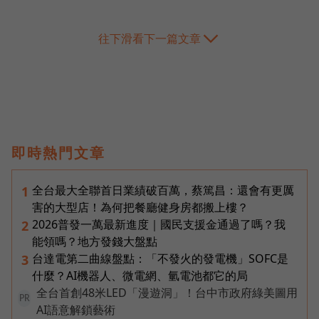
往下滑看下一篇文章
即時熱門文章
全台最大全聯首日業績破百萬，蔡篤昌：還會有更厲
1
害的大型店！為何把餐廳健身房都搬上樓？
2026普發一萬最新進度｜國民支援金通過了嗎？我
2
能領嗎？地方發錢大盤點
台達電第二曲線盤點：「不發火的發電機」SOFC是
3
什麼？AI機器人、微電網、氫電池都它的局
全台首創48米LED「漫遊洞」！台中市政府綠美圖用
PR
AI語意解鎖藝術