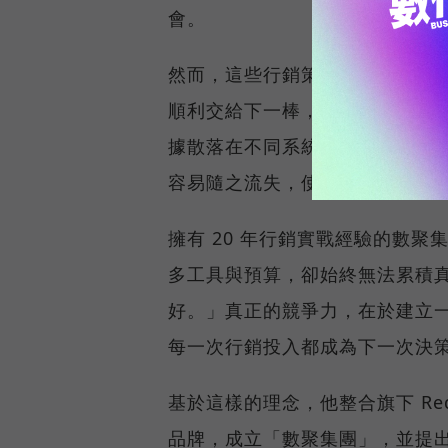
會。
然而，這些行銷策略就如同接力
順利交給下一棒，口碑、廣告與
據散落在不同系統、跨部門協作
容易隨之流失，使企業難以將每
擁有 20 年行銷實戰經驗的數聚
多工具與預算，卻始終無法累積
好。」真正的競爭力，在於建立
每一次行銷投入都成為下一次決
基於這樣的理念，他整合旗下 Reddo
品牌，成立「數聚集團」，並提