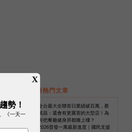
）
X
即時熱門文章
展趨勢！
全台最大全聯首日業績破百萬，蔡
1
篤昌：還會有更厲害的大型店！為
、《一天一
何把餐廳健身房都搬上樓？
2026普發一萬最新進度｜國民支援
2