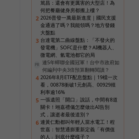
篤昌：還會有更厲害的大型店！為
何把餐廳健身房都搬上樓？
2026普發一萬最新進度｜國民支援
2
金通過了嗎？我能領嗎？地方發錢
大盤點
台達電第二曲線盤點：「不發火的
3
發電機」SOFC是什麼？AI機器人、
微電網、氫電池都它的局
連5年蟬聯全國冠軍！台中市政府如
PR
何編列中央3倍預算翻轉閱讀？
2026年8月ETF配息盤點｜19檔一次
4
看，00878衝破1元創高、00929殖
利率逾16%
一張遺照「開口」說話，中間有8道
5
關卡！翊嘉禮儀怎麼做出AI告別
式，讓逝者最後道別？
連黃仁勳都叫年輕人當水電工！程
6
世嘉：智慧通膨重新定義「有價值
的人」到底什麼樣子？