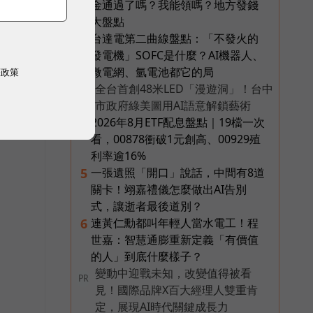
金通過了嗎？我能領嗎？地方發錢
大盤點
台達電第二曲線盤點：「不發火的
3
發電機」SOFC是什麼？AI機器人、
微電網、氫電池都它的局
權政策
全台首創48米LED「漫遊洞」！台中
PR
市政府綠美圖用AI語意解鎖藝術
2026年8月ETF配息盤點｜19檔一次
4
看，00878衝破1元創高、00929殖
利率逾16%
一張遺照「開口」說話，中間有8道
5
關卡！翊嘉禮儀怎麼做出AI告別
式，讓逝者最後道別？
連黃仁勳都叫年輕人當水電工！程
6
世嘉：智慧通膨重新定義「有價值
的人」到底什麼樣子？
變動中迎戰未知，改變值得被看
PR
見！國際品牌X百大經理人雙重肯
定，展現AI時代關鍵成長力