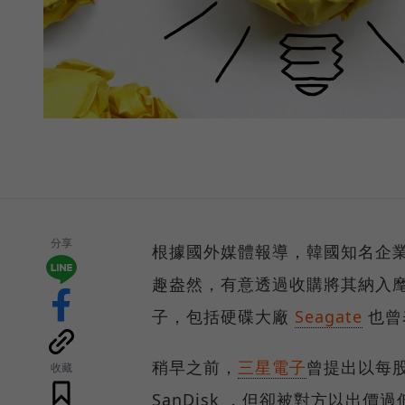
分享
根據國外媒體報導，韓國知名企
趣盎然，有意透過收購將其納入
子，包括硬碟大廠
Seagate
也曾
稍早之前，
三星電子
曾提出以每股
收藏
SanDisk ，但卻被對方以出價