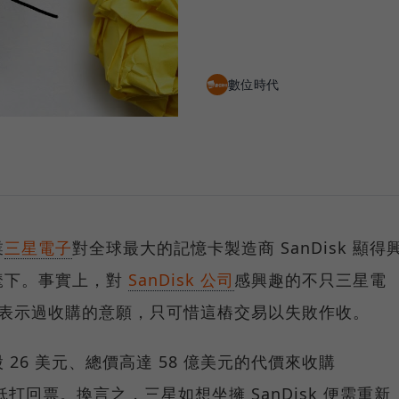
數位時代
業
三星電子
對全球最大的記憶卡製造商 SanDisk 顯得
麾下。事實上，對
SanDisk 公司
感興趣的不只三星電
表示過收購的意願，只可惜這樁交易以失敗作收。
 26 美元、總價高達 58 億美元的代價來收購
過低打回票。換言之，三星如想坐擁 SanDisk 便需重新