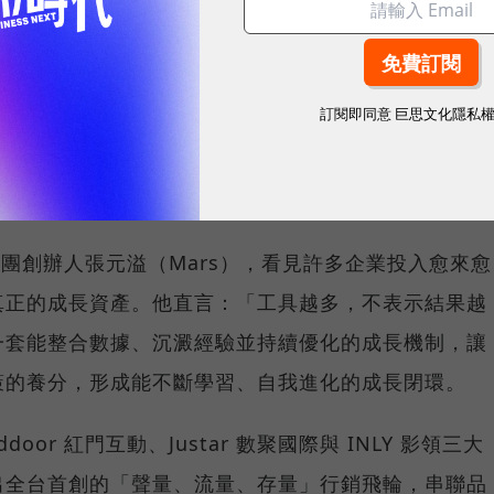
賽的跑者，雖然每一棒都努力衝刺，卻常常無法將成果
訂閱即同意
巨思文化隱私
會員經營往往分屬不同負責人、使用不同平台，不僅數
成本高昂，一旦負責人員異動，累積多年的實戰經驗也
一次投入轉化為長期成長動能。
集團創辦人張元溢（Mars），看見許多企業投入愈來愈
真正的成長資產。他直言：「工具越多，不表示結果越
一套能整合數據、沉澱經驗並持續優化的成長機制，讓
策的養分，形成能不斷學習、自我進化的成長閉環。
or 紅門互動、Justar 數聚國際與 INLY 影領三大
出全台首創的「聲量、流量、存量」行銷飛輪，串聯品