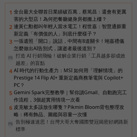
全台最大全聯首日業績破百萬，蔡篤昌：還會有更厲
1
害的大型店！為何把餐廳健身房都搬上樓？
連黃仁勳都叫年輕人當水電工！程世嘉：智慧通膨重
2
新定義「有價值的人」到底什麼樣子？
一張遺照「開口」說話，中間有8道關卡！翊嘉禮儀
3
怎麼做出AI告別式，讓逝者最後道別？
打造 AI 行銷飛輪！破解企業行銷「工具越多卻成效
PR
越差」的盲點
AI 時代的行動生產力：MSI 如何用「理解情境」的
4
Prestige 14 Flip AI+ 重新定義商務筆電與 Copilot+
PC？
Gemini Spark完整教學｜幫你讀Gmail、自動跑完工
5
作流程，3個超實用情境一次看
皮克敏太多該放生哪隻？Pikmin Bloom背包整理攻
6
略：稀有飾品、圖鑑與容量一次懂
告別極速迷思！台灣大哥大奪國際雙冠揭密好網路新
PR
標準