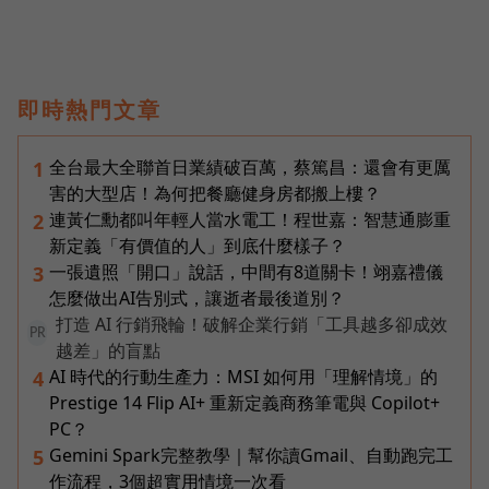
即時熱門文章
全台最大全聯首日業績破百萬，蔡篤昌：還會有更厲
1
害的大型店！為何把餐廳健身房都搬上樓？
連黃仁勳都叫年輕人當水電工！程世嘉：智慧通膨重
2
新定義「有價值的人」到底什麼樣子？
一張遺照「開口」說話，中間有8道關卡！翊嘉禮儀
3
怎麼做出AI告別式，讓逝者最後道別？
打造 AI 行銷飛輪！破解企業行銷「工具越多卻成效
PR
越差」的盲點
AI 時代的行動生產力：MSI 如何用「理解情境」的
4
Prestige 14 Flip AI+ 重新定義商務筆電與 Copilot+
PC？
Gemini Spark完整教學｜幫你讀Gmail、自動跑完工
5
作流程，3個超實用情境一次看