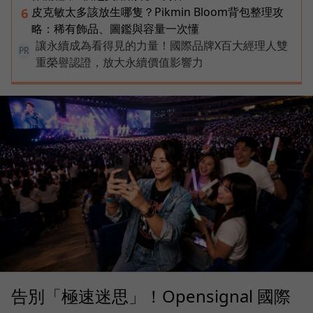
皮克敏太多該放生哪隻？Pikmin Bloom背包整理攻
6
略：稀有飾品、圖鑑與容量一次懂
讓永續成為看得見的力量！國際品牌X百大經理人雙
PR
重榮譽認證，放大永續價值影響力
告別「極速迷思」！Opensignal 國際