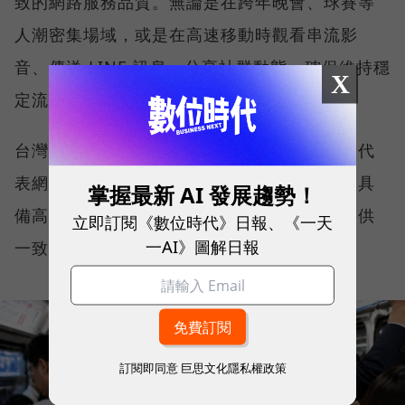
致的網路服務品質。無論是在跨年晚會、球賽等
人潮密集場域，或是在高速移動時觀看串流影
音、傳送 LINE 訊息、分享社群動態，確保維持穩
X
定流暢，不因環境改變而明顯降速。
台灣大哥大能同時拿下這兩項全台第一，不僅代
表網路速度表現優異，更證明其網路基礎建設具
掌握最新 AI 發展趨勢！
備高度穩定性與韌性，能在各種使用情境下提供
立即訂閱《數位時代》日報、《一天
一AI》圖解日報
一致且可靠的連線品質。
訂閱即同意
巨思文化隱私權政策