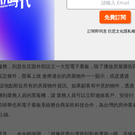
下，雙向互動的功能也成了電子看板的重要趨勢。例如知名服飾
直營店櫥窗上裝置了觸控式電子看板，並和美國網球公開賽合作，除了在
訂閱即同意
巨思文化隱私
Ralph Lauren的運動服飾資訊之外，商店未營業時顧客也可
產品，再由店家宅配到府。
服務，則是在店面外部設立一大型電子看板，除了播放房屋廣告
設定條件，螢幕上就 會將適合的房屋物件一一顯示；或是透過
顯示出該地點附近所有的房屋物件資訊。如果顧客有中意的物件，透過
傳到業務人員的黑莓機，讓 業務人員可以立即連絡客戶、安排行
前研華也和電子看板系統整合商采邑科技合作，為台灣的房仲業
上線。
普及，」余金樹強調，「就像從黑白電視到彩色電視一樣，這個