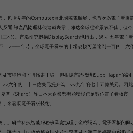
，包括今年的Computex台北國際電腦展，也首次為電子看板
區嵌入及通 訊產品協理林俊達就表示，雖然全球經濟景氣不佳，但今
％。市場研究機構DisplaySearch也指出，過去 五年電子
，至二○一一年時，全球電子看板的市場規模可望達到一百四十六
場飽和下持續走下坡，但根據市調機構iSuppli Japan的調
○○六年的二十三億美元提升為二○○九年的七十五億美元。因此
）、夏普（Sharp）等日本大企業都開始積極跨足數位電子看板市
算，來發展電子看板技術。
勢，」研華科技智能服務事業處協理余金樹認為，電子看板的興
長，讓大尺寸面板價格合理化並快速普及；第二是媒體內容形式