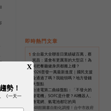
加
容
即時熱門文章
者
全台最大全聯首日業績破百萬，蔡
1
板
篤昌：還會有更厲害的大型店！為
相
X
何把餐廳健身房都搬上樓？
2026普發一萬最新進度｜國民支援
2
金通過了嗎？我能領嗎？地方發錢
大盤點
展趨勢！
子
台達電第二曲線盤點：「不發火的
3
、《一天一
發電機」SOFC是什麼？AI機器人、
微電網、氫電池都它的局
48館圖書自動化調撥！台中市政府
PR