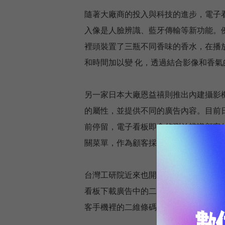
隨著大廠商的投入與科技的進步，電子
入像是人臉辨識、藍牙傳輸等新功能。
裡頭裝置了三瓶不同香味的香水，在播
和時間加以變 化，透過結合影像和香
另一家日本大廠恩益禧則推出內建攝影機及
的屬性，並提供不同的廣告內容。目前日本
前停留，電子看板即會偵測並辨識顧客
關菜單，作為顧客採買食材的參考。
台灣工研院近來也開發出電子看板整合
看板下載廣告中的二維條碼（coupon
客手機裡的二維條碼，即可獲得折價的