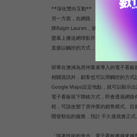
**深化雙向互動**
另一方面，在網路、觸控等技術的強化
牌Ralph Lauren，就在紐約的
螢幕上播送網球影片、網球相關常識，以及
直接以觸控的方式，透過電子看板選購
研華在澳洲為房仲業者導入的電子看板
相關資訊外，顧客也可以用觸控的方式
Google Maps設定地點，就可以
電子看板留下聯絡方式，即會透過網路
程，可說改變了房仲業的銷售模式。目
開發類似的服務，預計 不久後就會正式
「隨著技術的進步，電子看板將越來越