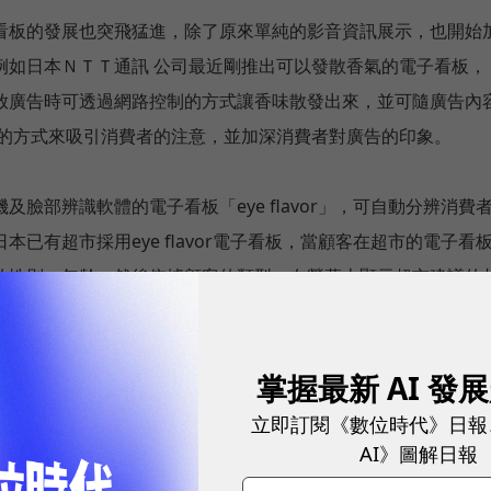
看板的發展也突飛猛進，除了原來單純的影音資訊展示，也開始
例如日本ＮＴＴ通訊 公司最近剛推出可以發散香氣的電子看板，
放廣告時可透過網路控制的方式讓香味散發出來，並可隨廣告內
氣的方式來吸引消費者的注意，並加深消費者對廣告的印象。
臉部辨識軟體的電子看板「eye flavor」，可自動分辨消費
已有超市採用eye flavor電子看板，當顧客在超市的電子看
的性別、年齡，然後依據顧客的類型，在螢幕上顯示超市建議的
掌握最新 AI 發
藍牙傳輸的即時行動交易技術，透過手機的藍牙裝置，可以從電
 code），當顧客到商店消費時，商店透過二維條碼掃描器讀取顧
立即訂閱《數位時代》日報
AI》圖解日報
優惠。