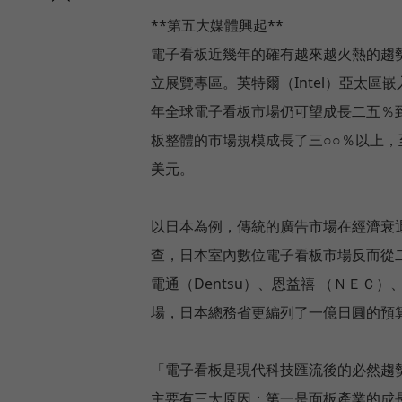
**第五大媒體興起**
電子看板近幾年的確有越來越火熱的趨勢
立展覽專區。英特爾（Intel）亞太
年全球電子看板市場仍可望成長二五％到三○
板整體的市場規模成長了三○○％以上
美元。
以日本為例，傳統的廣告市場在經濟衰退及市
查，日本室內數位電子看板市場反而從二
電通（Dentsu）、恩益禧 （ＮＥＣ
場，日本總務省更編列了一億日圓的預
「電子看板是現代科技匯流後的必然趨
主要有三大原因：第一是面板產業的成