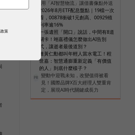
用「AI智慧物流」讓借書像點外送
2026年8月ETF配息盤點｜19檔一次
4
看，00878衝破1元創高、00929殖
品
利率逾16%
權政策
一張遺照「開口」說話，中間有8道
5
關卡！翊嘉禮儀怎麼做出AI告別
式，讓逝者最後道別？
連黃仁勳都叫年輕人當水電工！程
6
世嘉：智慧通膨重新定義「有價值
與
的人」到底什麼樣子？
變動中迎戰未知，改變值得被看
PR
見！國際品牌X百大經理人雙重肯
定，展現AI時代關鍵成長力
者
趨