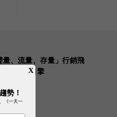
聲量、流量、存量」行銷飛
X
 AI 成長引擎
展趨勢！
、《一天一