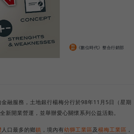
《數位時代》整合行銷部
金融服務，土地銀行楊梅分行於98年11月5日（星期
號全新開業營運，並舉辦愛心關懷系列公益活動。
灣
人口最多的鄉
鎮
，境內有
幼獅工業區
及
楊梅工業區
，