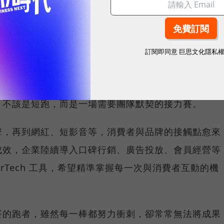
sponsored by
數聚國際（Justar
訂閱即同意
巨思文化隱私
，不該是短跑，而是一場需要團隊默契的接力賽。
擎，再到網紅、短影音等，消費者與品牌的接觸點愈來
成效，企業陸續導入口碑行銷、廣告投放、會員經營等
rTech 工具，希望精準掌握每一次與消費者互動的機
賽的跑者，雖然每一棒都努力衝刺，卻常常無法將成果