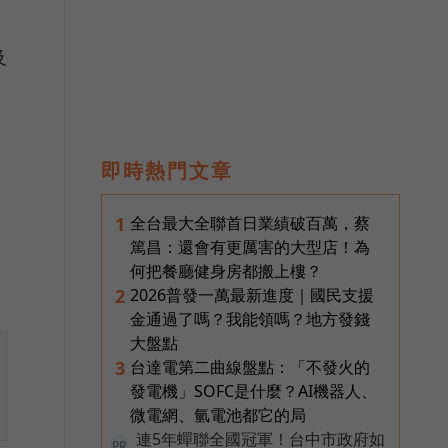
及
即時熱門文章
全台最大全聯首日業績破百萬，蔡
1
篤昌：還會有更厲害的大型店！為
何把餐廳健身房都搬上樓？
2026普發一萬最新進度｜國民支援
2
金通過了嗎？我能領嗎？地方發錢
大盤點
台達電第二曲線盤點：「不發火的
3
發電機」SOFC是什麼？AI機器人、
微電網、氫電池都它的局
連5年蟬聯全國冠軍！台中市政府如
PR