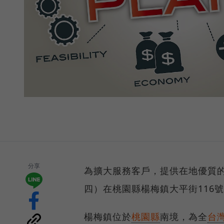
分享
為擴大服務客戶，提供在地優質的
四）在桃園縣楊梅鎮大平街116
楊梅鎮位於
桃園縣
南境，為全
台