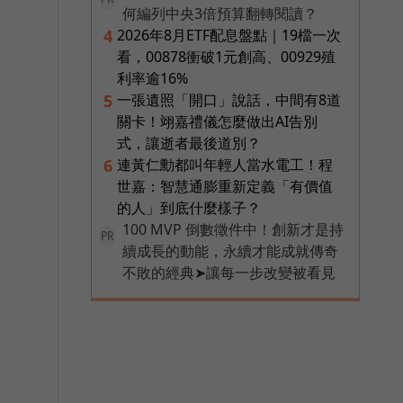
何編列中央3倍預算翻轉閱讀？
2026年8月ETF配息盤點｜19檔一次
4
看，00878衝破1元創高、00929殖
利率逾16%
一張遺照「開口」說話，中間有8道
5
關卡！翊嘉禮儀怎麼做出AI告別
式，讓逝者最後道別？
連黃仁勳都叫年輕人當水電工！程
6
世嘉：智慧通膨重新定義「有價值
的人」到底什麼樣子？
100 MVP 倒數徵件中！創新才是持
PR
續成長的動能，永續才能成就傳奇
不敗的經典➤讓每一步改變被看見