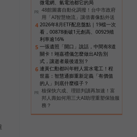
微電網、氫電池都它的局
48館圖書自動化調撥！台中市政府
PR
用「AI智慧物流」讓借書像點外送
2026年8月ETF配息盤點｜19檔一次
4
看，00878衝破1元創高、00929殖
利率逾16%
一張遺照「開口」說話，中間有8道
5
關卡！翊嘉禮儀怎麼做出AI告別
式，讓逝者最後道別？
連黃仁勳都叫年輕人當水電工！程
6
世嘉：智慧通膨重新定義「有價值
的人」到底什麼樣子？
核保快六成、理賠判讀再加速！富
PR
邦人壽如何用三大AI助理重塑保險服
務？
重