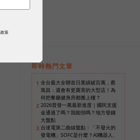
）
權政策
即時熱門文章
全台最大全聯首日業績破百萬，蔡
1
篤昌：還會有更厲害的大型店！為
何把餐廳健身房都搬上樓？
2026普發一萬最新進度｜國民支援
2
金通過了嗎？我能領嗎？地方發錢
大盤點
台達電第二曲線盤點：「不發火的
3
發電機」SOFC是什麼？AI機器人、