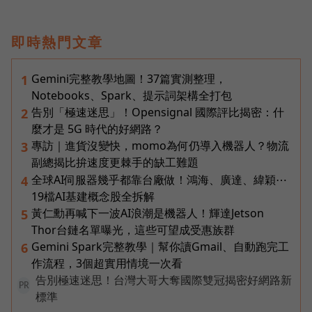
即時熱門文章
Gemini完整教學地圖！37篇實測整理，
1
Notebooks、Spark、提示詞架構全打包
告別「極速迷思」！Opensignal 國際評比揭密：什
2
麼才是 5G 時代的好網路？
專訪｜進貨沒變快，momo為何仍導入機器人？物流
3
副總揭比拚速度更棘手的缺工難題
全球AI伺服器幾乎都靠台廠做！鴻海、廣達、緯穎⋯
4
19檔AI基建概念股全拆解
黃仁勳再喊下一波AI浪潮是機器人！輝達Jetson
5
Thor台鏈名單曝光，這些可望成受惠族群
Gemini Spark完整教學｜幫你讀Gmail、自動跑完工
6
作流程，3個超實用情境一次看
告別極速迷思！台灣大哥大奪國際雙冠揭密好網路新
PR
標準