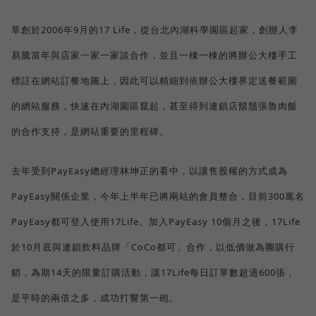
草創於2006年9月的17 Life，從台北內湖科學園區起家，創辦人李
易騰當年與店家一家一家談合作，並且一棟一棟的將辦公大樓手工
標註在網站訂餐地圖上，因此可以精細到依辦公大樓界定送餐範圍
的網站服務，快速在內湖園區竄起，甚至得到連鎖店鬍鬚張魯肉飯
的合作支持，是網站重要的里程碑。
去年受到PayEasy總經理林坤正的看中，以讓售股權的方式成為
PayEasy關係企業，今年上半年已將兩站的會員整合，目前300萬名
PayEasy都可登入使用17Life。加入PayEasy 10個月之後，17Life
於10月底與連鎖飲料品牌「CoCo都可」合作，以低價做為團購行
銷，為期14天的限量訂購活動，讓17Life每日訂單數超過600張，
是平時的兩倍之多，成功打響第一砲。