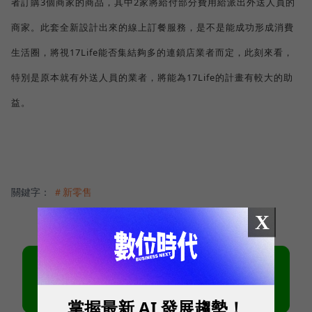
者訂購3個商家的商品，其中2家將給付部分費用給派出外送人員的
商家。此套全新設計出來的線上訂餐服務，是不是能成功形成消費
生活圈，將視17Life能否集結夠多的連鎖店業者而定，此刻來看，
特別是原本就有外送人員的業者，將能為17Life的計畫有較大的助
益。
關鍵字：
＃新零售
X
掌握最新 AI 發展趨勢！