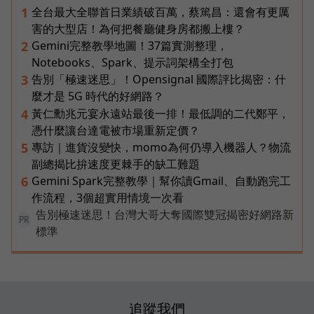
全台最大全聯首日業績破百萬，蔡篤昌：還會有更厲
1
害的大型店！為何把餐廳健身房都搬上樓？
Gemini完整教學地圖！37篇實測整理，
2
Notebooks、Spark、提示詞架構全打包
告別「極速迷思」！Opensignal 國際評比揭密：什
3
麼才是 5G 時代的好網路？
黃仁勳兆元宴永遠站最後一排！最低調的二代鄭平，
4
憑什麼讓台達電被市場重新定價？
專訪｜進貨沒變快，momo為何仍導入機器人？物流
5
副總揭比拚速度更棘手的缺工難題
Gemini Spark完整教學｜幫你讀Gmail、自動跑完工
6
作流程，3個超實用情境一次看
告別極速迷思！台灣大哥大奪國際雙冠揭密好網路新
PR
標準
追蹤我們