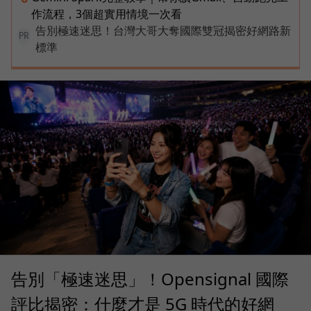
作流程，3個超實用情境一次看
告別極速迷思！台灣大哥大奪國際雙冠揭密好網路新
PR
標準
告別「極速迷思」！Opensignal 國際
評比揭密：什麼才是 5G 時代的好網