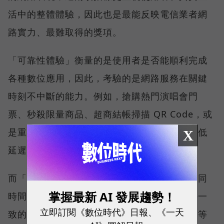
活中的整體體驗，因此也是最能反映電信業者網
路實力、最難取得的獎項。
「可靠性體驗」衡量的是使用者是否能順利完成
各種數位應用，因此，考驗的是網路服務在關鍵
時刻不中斷的能力。例如，搶購熱門演唱會門
票、秒殺限量商品、超商結帳掃描 QR Code，或
是重要的線上會議，都需要網路能即時回應、低
X
延遲且持續運作。
而「品質一致性」則是衡量電信業者可否在不同
掌握最新 AI 發展趨勢！
時間、不同地點、不同網路負載下，都能維持一
立即訂閱《數位時代》日報、《一天
致的網路服務品質。無論是在跨年晚會、球賽等