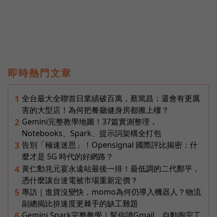
即時熱門文章
全台最大全聯首日業績破百萬，蔡篤昌：還會有更厲
1
害的大型店！為何把餐廳健身房都搬上樓？
Gemini完整教學地圖！37篇實測整理，
2
Notebooks、Spark、提示詞架構全打包
告別「極速迷思」！Opensignal 國際評比揭密：什
3
麼才是 5G 時代的好網路？
黃仁勳兆元宴永遠站最後一排！最低調的二代鄭平，
4
憑什麼讓台達電被市場重新定價？
專訪｜進貨沒變快，momo為何仍導入機器人？物流
5
副總揭比拚速度更棘手的缺工難題
Gemini Spark完整教學｜幫你讀Gmail、自動跑完工
6