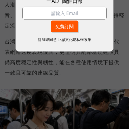
一AI》圖解日報
人潮密集場域，或是在高速移動時觀看串流影
音、傳送 LINE 訊息、分享社群動態，確保維持穩
定流暢，不因環境改變而明顯降速。
訂閱即同意
巨思文化隱私權政策
台灣大哥大能同時拿下這兩項全台第一，不僅代
表網路速度表現優異，更證明其網路基礎建設具
備高度穩定性與韌性，能在各種使用情境下提供
一致且可靠的連線品質。