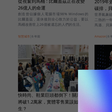
從視窗到馬桶 : 比爾蓋茲正在改變
2019
26億人的命運
碳排，
創造曾佔據個人電腦市場98% Windows的
世界氣象組
比爾蓋茲，退休後則全心致力於公益，要以
二熱的一
馬桶改善世上26億被遺忘的人們的生活。
馬遜、貝
的未來。
智慧城市
|
6 年前
Amazon
|
6 
快時尚、鞋業巨頭都倒下！關店數
貝佐斯拚
將破1.2萬家，實體零售業該如何求
建新總部
生？
貝佐斯一