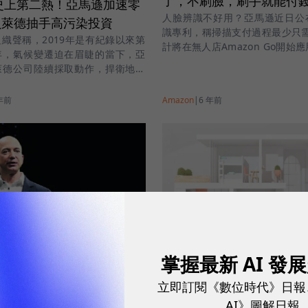
了，不刷臉，刷手就能付
年史上第二熱！亞馬遜加速零
人臉辨識不好用？亞馬遜近日公
貝萊德抽手高污染投資
識專利，稱掃描支付過程最少只需
織聲稱，2019年是有紀錄以來第
計將在無人店Amazon Go開始
年，氣候變遷迫在眉睫的當下，亞
萊德公司陸續採取動作，捍衛地球
年前
Amazon
|
6 年前
亞馬遜、蘋果、Google
首！Zigbee聯盟拚解決
掌握最新 AI 發
3千顆衛星上太空！亞馬遜
鍵難題
、挖角SpaceX人才
立即訂閱《數位時代》日報
亞馬遜、蘋果、Google都
步步實踐太空夢，今年4月亞馬遜喊
AI》圖解日報
Zigbee聯盟，是以創建一個