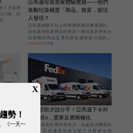
錢
亞馬遜垃圾賣家體驗實錄——他們
布了手掌辨
靠翻垃圾桶賣「商品」致富，卻沒
0.3秒，預
人發現？
應用。
亞馬遜網購平台上的商家與商品琳瑯滿目，
但你是否想過商品的來源？裡頭甚至有來自
垃圾桶的商品及遭到塗改過有效日期的商
Amazon
|
6 年前
品，看起來煥然一新，其來源卻令人髮指。
X
三巨頭聚
聖誕節前夕說分手！亞馬遜下令封
智慧家居關
展趨勢！
殺FedEx，賣家反應兩極化
、《一天一
在聖誕銷售旺季到來前夕，為確保消費者的
積極響應的
體驗，亞馬遜宣布禁止第三方賣家使用
開源標準為目