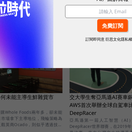
3千顆衛星上太空，組成衛星網路計
標，期藉此解決不同公司智慧家居
極籌備建立新研究總部，且開出大
互不相連的窘況。
年前
蘋果
|
6 年前
訂閱即同意
巨思文化隱私
為何未能主導生鮮雜貨市
交大學生奪亞馬遜AI賽車
AWS首次舉辦全球自駕車
併購Whole Foods兩年多，卻未能
DeepRacer
售市場拿下主導地位，飛輪策略為
亞馬遜第一屆人工智慧（AI）
觀英商Ocado，則似乎透過技術
DeepRacer世界聯賽，在201
新的商機。