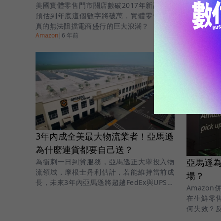
出發射逾
美國實體零售門市關店數破2017年新高，且
畫，並積
預估到年底這個數字將破萬，實體零售是否
量職缺。
真的無法阻擋電商盛行的巨大浪潮？
Amazon
|
6 年前
Amazon
|
6 
3年內成全美最大物流業者！亞馬遜
為什麼連貨都要自己送？
亞馬遜
為衝刺一日到貨服務，亞馬遜正大舉投入物
流領域，摩根士丹利估計，若能維持當前成
場？
長，未來3年內亞馬遜將超越FedEx與UPS，
Amazon
成為美國最大的物流業者。
在生鮮零
何失效？反
授權找到