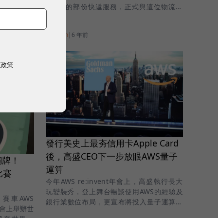
FedEx的部份快遞服務，正式與這位物流巨
、IoT產品
頭決裂。
Amazon
|
6 年前
權政策
發行美史上最夯信用卡Apple Card
後，高盛CEO下一步放眼AWS量子
銅牌！
運算
比賽
今年AWS re:invent年會上，高盛執行長大
玩變裝秀，登上舞台暢談使用AWS的經驗及
賽車AWS
銀行業數位布局，更宣布將投入量子運算技
9年會上舉辦世
術。