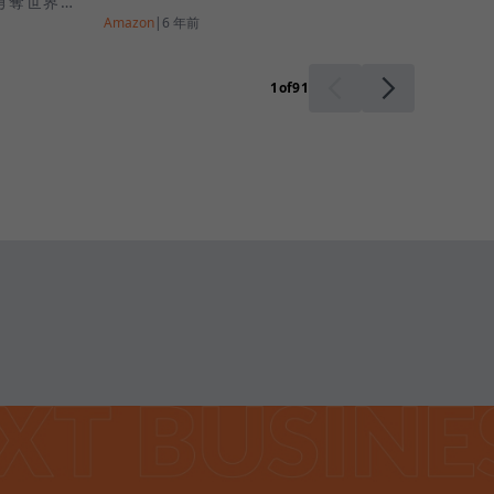
勇奪世界銅
Amazon
|
6 年前
1
of
91