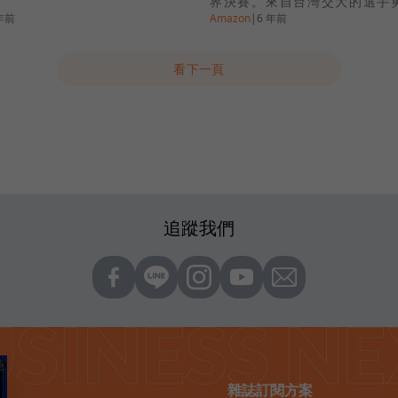
界決賽。來自台灣交大的選手
年前
Amazon
|
6 年前
牌。
看下一頁
追蹤我們
雜誌訂閱方案