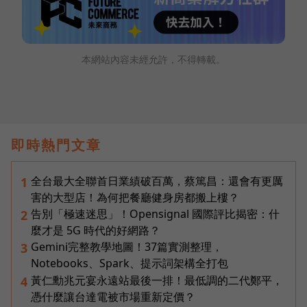
本網站內容未經允許，不得轉載。
即時熱門文章
全台最大全聯首日業績破百萬，蔡篤昌：還會有更厲
1
害的大型店！為何把餐廳健身房都搬上樓？
告別「極速迷思」！Opensignal 國際評比揭密：什
2
麼才是 5G 時代的好網路？
Gemini完整教學地圖！37篇實測整理，
3
Notebooks、Spark、提示詞架構全打包
黃仁勳兆元宴永遠站最後一排！最低調的二代鄭平，
4
憑什麼讓台達電被市場重新定價？