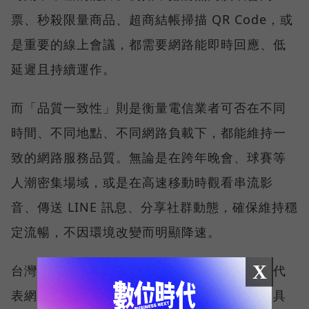
票、秒殺限量商品、超商結帳掃描 QR Code，或
是重要的線上會議，都需要網路能即時回應、低
延遲且持續運作。
而「品質一致性」則是衡量電信業者可否在不同
時間、不同地點、不同網路負載下，都能維持一
致的網路服務品質。無論是在跨年晚會、球賽等
人潮密集場域，或是在高速移動時觀看串流影
音、傳送 LINE 訊息、分享社群動態，確保維持穩
定流暢，不因環境改變而明顯降速。
X
台灣大哥大能同時拿下這兩項全台第一，不僅代
表網路速度表現優異，更證明其網路基礎建設具