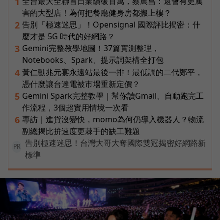
全台最大全聯首日業績破百萬，蔡篤昌：還會有更厲
1
害的大型店！為何把餐廳健身房都搬上樓？
告別「極速迷思」！Opensignal 國際評比揭密：什
2
麼才是 5G 時代的好網路？
Gemini完整教學地圖！37篇實測整理，
3
Notebooks、Spark、提示詞架構全打包
黃仁勳兆元宴永遠站最後一排！最低調的二代鄭平，
4
憑什麼讓台達電被市場重新定價？
Gemini Spark完整教學｜幫你讀Gmail、自動跑完工
5
作流程，3個超實用情境一次看
專訪｜進貨沒變快，momo為何仍導入機器人？物流
6
副總揭比拚速度更棘手的缺工難題
告別極速迷思！台灣大哥大奪國際雙冠揭密好網路新
PR
標準