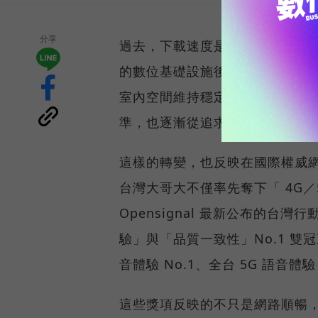
分享
過去，下載速度是評價電信服務的
的數位基礎設施後，消費者發現
室內空間維持穩定連線，即無法
準，也逐漸從追求測速數字，轉
這樣的轉變，也反映在國際權威網路
台灣大哥大不僅率先奪下「 4G／5
Opensignal 最新公布的
驗」與「品質一致性」No.1 雙
音體驗 No.1、全台 5G 語音體驗
這些獎項反映的不只是網路順暢