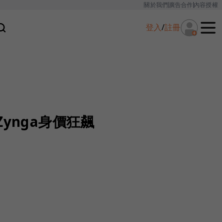
關於我們
廣告合作
內容授權
登入
/
註冊
ynga身價狂飆