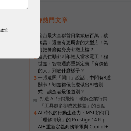
即時熱門文章
權政策
全台最大全聯首日業績破百萬，蔡
1
篤昌：還會有更厲害的大型店！為
何把餐廳健身房都搬上樓？
連黃仁勳都叫年輕人當水電工！程
2
世嘉：智慧通膨重新定義「有價值
的人」到底什麼樣子？
一張遺照「開口」說話，中間有8道
3
關卡！翊嘉禮儀怎麼做出AI告別
式，讓逝者最後道別？
打造 AI 行銷飛輪！破解企業行銷
PR
「工具越多卻成效越差」的盲點
AI 時代的行動生產力：MSI 如何用
4
「理解情境」的 Prestige 14 Flip
AI+ 重新定義商務筆電與 Copilot+