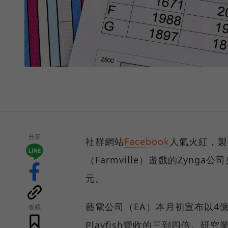
分享
社群網站
Facebook
人氣火紅，製作
（Farmville）遊戲的Zyn
元。
藝電公司（EA）本月初宣布以4億
收藏
Playfish營收的三到四倍。研