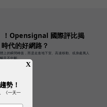
Opensignal 國際評比揭
G 時代的好網路？
軟體上的瞬間峰值，而是走進地下室、高速移動、或身處萬人
順暢且不中斷。
X
展趨勢！
、《一天一