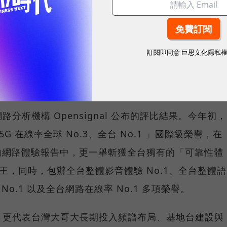
重要指標，但在 5G 成為工作、娛樂、生活不可或缺
，再快的網速，如果不能讓其在人潮聚集、高速移動或
訂閱即同意
巨思文化隱私
轉換成好的使用體驗，也因如此，衡量「好網路」的標
向任何時間、任何地點都能穩定連線的使用體驗。
分析機構 Opensignal 公布的評比結果。今年初，
G 在線率全球 No.3、全台 No.1 」國際級榮譽，在
台灣行動網路體驗報告中，更一舉斬獲全台獨有的「可靠性體
冠王，同時，包辦全台整體影音體驗 No.1、全台整體語
 No.1 以及全台網路在線率 No.1 多項榮譽。
，更代表台灣大哥大長期投入頻譜布局、基地台建設與