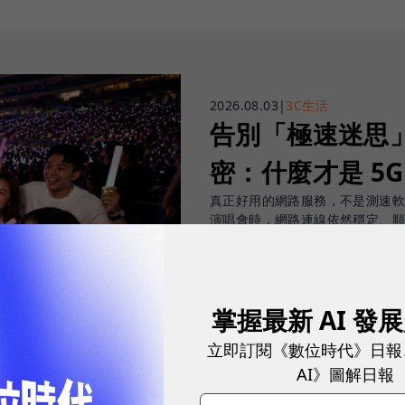
2026.08.03
|
3C生活
告別「極速迷思」！
密：什麼才是 5
真正好用的網路服務，不是測速
演唱會時，網路連線依然穩定、
sponsored by
掌握最新 AI 發
台灣大哥大
立即訂閱《數位時代》日報
AI》圖解日報