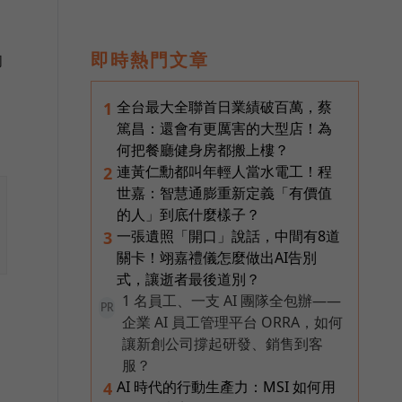
即時熱門文章
的
全台最大全聯首日業績破百萬，蔡
1
篤昌：還會有更厲害的大型店！為
何把餐廳健身房都搬上樓？
連黃仁勳都叫年輕人當水電工！程
2
世嘉：智慧通膨重新定義「有價值
的人」到底什麼樣子？
一張遺照「開口」說話，中間有8道
3
關卡！翊嘉禮儀怎麼做出AI告別
式，讓逝者最後道別？
1 名員工、一支 AI 團隊全包辦——
PR
企業 AI 員工管理平台 ORRA，如何
讓新創公司撐起研發、銷售到客
服？
AI 時代的行動生產力：MSI 如何用
4