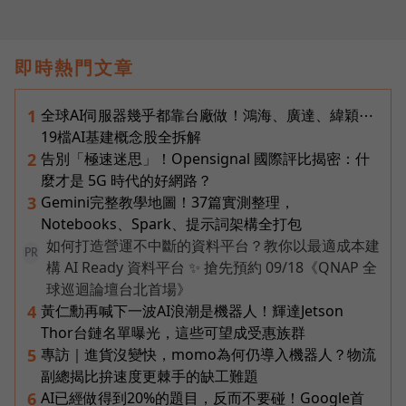
即時熱門文章
全球AI伺服器幾乎都靠台廠做！鴻海、廣達、緯穎⋯
1
19檔AI基建概念股全拆解
告別「極速迷思」！Opensignal 國際評比揭密：什
2
麼才是 5G 時代的好網路？
Gemini完整教學地圖！37篇實測整理，
3
Notebooks、Spark、提示詞架構全打包
如何打造營運不中斷的資料平台？教你以最適成本建
PR
構 AI Ready 資料平台 ✨ 搶先預約 09/18《QNAP 全
球巡迴論壇台北首場》
黃仁勳再喊下一波AI浪潮是機器人！輝達Jetson
4
Thor台鏈名單曝光，這些可望成受惠族群
專訪｜進貨沒變快，momo為何仍導入機器人？物流
5
副總揭比拚速度更棘手的缺工難題
AI已經做得到20%的題目，反而不要碰！Google首
6