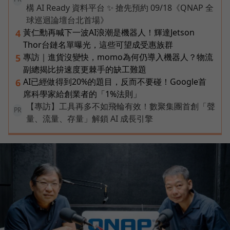
構 AI Ready 資料平台 ✨ 搶先預約 09/18《QNAP 全
球巡迴論壇台北首場》
黃仁勳再喊下一波AI浪潮是機器人！輝達Jetson
4
Thor台鏈名單曝光，這些可望成受惠族群
專訪｜進貨沒變快，momo為何仍導入機器人？物流
5
副總揭比拚速度更棘手的缺工難題
AI已經做得到20%的題目，反而不要碰！Google首
6
席科學家給創業者的「1%法則」
【專訪】工具再多不如飛輪有效！數聚集團首創「聲
PR
量、流量、存量」解鎖 AI 成長引擎