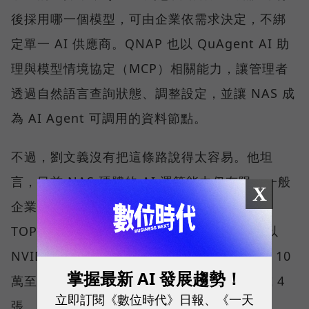
後採用哪一個模型，可由企業依需求決定，不綁
定單一 AI 供應商。QNAP 也以 QuAgent AI 助
理與模型情境協定（MCP）相關能力，讓管理者
透過自然語言查詢狀態、調整設定，並讓 NAS 成
為 AI Agent 可調用的資料節點。
不過，劉文義沒有把這條路說得太容易。他坦
言，目前 NAS 硬體的 AI 運算能力仍有限。一般
X
企業期待的應用，可能需要約 300 到 800
TOPS，甚至 1,000 TOPS，因此多數方案會以
NVIDIA 顯示卡補足算力；一張卡約需新台幣 10
掌握最新 AI 發展趨勢！
萬至 12 萬元，一張算不完，就得配置 2 張或 4
立即訂閱《數位時代》日報、《一天
張。