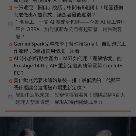
新定義「有價值的人」到底什麼樣子？
一張遺照「開口」說話，中間有8道關卡！翊嘉禮儀
3
怎麼做出AI告別式，讓逝者最後道別？
1 名員工、一支 AI 團隊全包辦——企業 AI 員工管理
PR
平台 ORRA，如何讓新創公司撐起研發、銷售到客
服？
Gemini Spark完整教學｜幫你讀Gmail、自動跑完工
4
作流程，3個超實用情境一次看
AI 時代的行動生產力：MSI 如何用「理解情境」的
5
Prestige 14 Flip AI+ 重新定義商務筆電與 Copilot+
PC？
黃仁勳兆元宴永遠站最後一排！最低調的二代鄭平，
6
憑什麼讓台達電被市場重新定價？
變動中迎戰未知，改變值得被看見！國際品牌X百大
PR
經理人雙重肯定，展現AI時代關鍵成長力