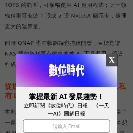
TOPS 的範圍，可順暢使用 AI 應用程式；另一類
機種則可安裝 1 張或 2 張 NVIDIA 顯示卡，處理
更大的運算量。
同時 QNAP 也在軟體端也持續開發，目標是讓
NAS 裡的資料更有效率地被 AI 工具調用，讓資
X
料成為有價值的知識。
從規格走到現場：能源公司如何導入私
有 LLM？
掌握最新 AI 發展趨勢！
立即訂閱《數位時代》日報、《一天
本地 AI 實際落地部署會是什麼模樣？劉文義舉了
一AI》圖解日報
一家約 50 多人的能源公司為例。這家公司原本想
用 NAS 搭配雲端 AI 建置內部資料庫，但很快遇