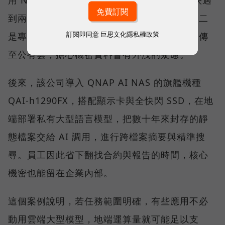
到兩個瓶頸：一是員工查詢時明顯出現卡頓；二
訂閱即同意
巨思文化隱私權政策
是專利、技術與合約都高度敏感，高層不願上傳
至公有雲，擔心機密資料會有外洩的疑慮。
後來，該公司導入 QNAP AI NAS 的旗艦機種
QAI-h1290FX，搭配顯示卡與全快閃 SSD，在地
端部署私有大型語言模型，把數十年來封存的靜
態檔案交給 AI 調用，進行跨檔案摘要與精準搜
尋。員工因此省下翻找合約與報告的時間，核心
機密也能留在企業內部。
這個案例說明，若任務範圍明確，有些應用不必
動用雲端大型模型，地端運算量就可能足以支