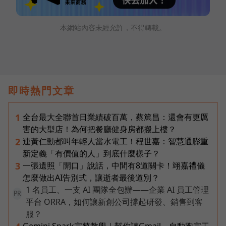
本網站內容未經允許，不得轉載。
即時熱門文章
全台最大全聯首日業績破百萬，蔡篤昌：還會有更厲
1
害的大型店！為何把餐廳健身房都搬上樓？
連黃仁勳都叫年輕人當水電工！程世嘉：智慧通膨重
2
新定義「有價值的人」到底什麼樣子？
一張遺照「開口」說話，中間有8道關卡！翊嘉禮儀
3
怎麼做出AI告別式，讓逝者最後道別？
1 名員工、一支 AI 團隊全包辦——企業 AI 員工管理
PR
平台 ORRA，如何讓新創公司撐起研發、銷售到客
服？
Gemini Spark完整教學｜幫你讀Gmail、自動跑完工