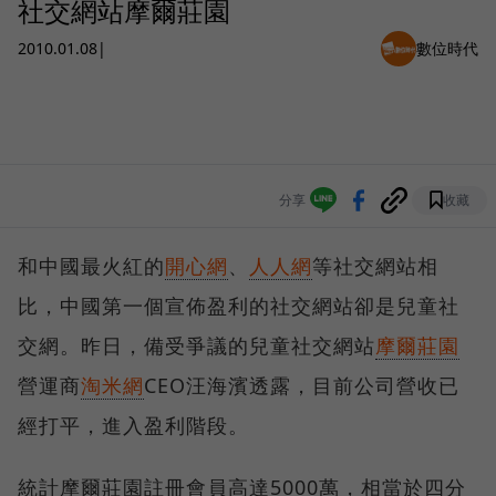
社交網站摩爾莊園
2010.01.08
|
數位時代
分享
收藏
和中國最火紅的
開心網
、
人人網
等社交網站相
比，中國第一個宣佈盈利的社交網站卻是兒童社
交網。昨日，備受爭議的兒童社交網站
摩爾莊園
營運商
淘米網
CEO汪海濱透露，目前公司營收已
經打平，進入盈利階段。
統計摩爾莊園註冊會員高達5000萬，相當於四分