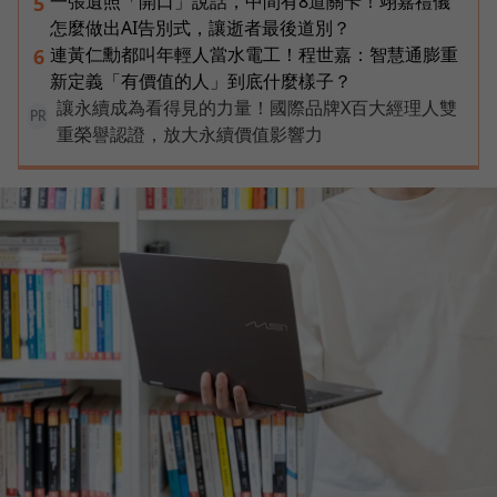
一張遺照「開口」說話，中間有8道關卡！翊嘉禮儀
5
怎麼做出AI告別式，讓逝者最後道別？
連黃仁勳都叫年輕人當水電工！程世嘉：智慧通膨重
6
新定義「有價值的人」到底什麼樣子？
讓永續成為看得見的力量！國際品牌X百大經理人雙
PR
重榮譽認證，放大永續價值影響力