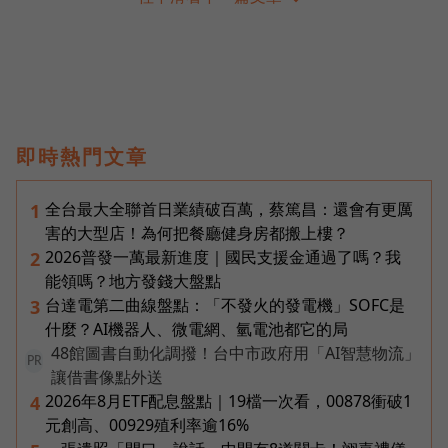
即時熱門文章
全台最大全聯首日業績破百萬，蔡篤昌：還會有更厲
1
害的大型店！為何把餐廳健身房都搬上樓？
2026普發一萬最新進度｜國民支援金通過了嗎？我
2
能領嗎？地方發錢大盤點
台達電第二曲線盤點：「不發火的發電機」SOFC是
3
什麼？AI機器人、微電網、氫電池都它的局
48館圖書自動化調撥！台中市政府用「AI智慧物流」
PR
讓借書像點外送
2026年8月ETF配息盤點｜19檔一次看，00878衝破1
4
元創高、00929殖利率逾16%