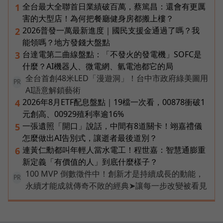
全台最大全聯首日業績破百萬，蔡篤昌：還會有更厲
1
害的大型店！為何把餐廳健身房都搬上樓？
2026普發一萬最新進度｜國民支援金通過了嗎？我
2
能領嗎？地方發錢大盤點
台達電第二曲線盤點：「不發火的發電機」SOFC是
3
什麼？AI機器人、微電網、氫電池都它的局
全台首創48米LED「漫遊洞」！台中市政府綠美圖用
PR
AI語意解鎖藝術
2026年8月ETF配息盤點｜19檔一次看，00878衝破1
4
元創高、00929殖利率逾16%
一張遺照「開口」說話，中間有8道關卡！翊嘉禮儀
5
怎麼做出AI告別式，讓逝者最後道別？
連黃仁勳都叫年輕人當水電工！程世嘉：智慧通膨重
6
新定義「有價值的人」到底什麼樣子？
100 MVP 倒數徵件中！創新才是持續成長的動能，
PR
永續才能成就傳奇不敗的經典➤讓每一步改變被看見