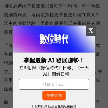
相較於傳統下載速度只反映單一時間、單一地點
的網路表現，這兩項指標更重視使用者在真實生
活中的整體體驗，因此也是最能反映電信業者網
X
路實力、最難取得的獎項。
「可靠性體驗」衡量的是使用者是否能順利完成
各種數位應用，因此，考驗的是網路服務在關鍵
掌握最新 AI 發展趨勢！
時刻不中斷的能力。例如，搶購熱門演唱會門
立即訂閱《數位時代》日報、《一天
票、秒殺限量商品、超商結帳掃描 QR Code，或
一AI》圖解日報
是重要的線上會議，都需要網路能即時回應、低
延遲且持續運作。
而「品質一致性」則是衡量電信業者可否在不同
訂閱即同意
巨思文化隱私權政策