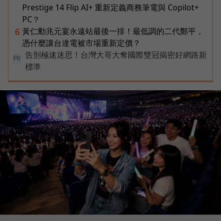
Prestige 14 Flip AI+ 重新定義商務筆電與 Copilot+
PC？
黃仁勳兆元宴永遠站最後一排！最低調的二代鄭平，
6
憑什麼讓台達電被市場重新定價？
告別極速迷思！台灣大哥大奪國際雙冠揭密好網路新
PR
標準