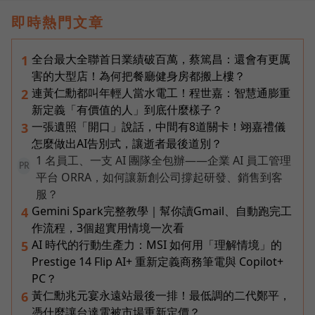
即時熱門文章
全台最大全聯首日業績破百萬，蔡篤昌：還會有更厲
1
害的大型店！為何把餐廳健身房都搬上樓？
連黃仁勳都叫年輕人當水電工！程世嘉：智慧通膨重
2
新定義「有價值的人」到底什麼樣子？
一張遺照「開口」說話，中間有8道關卡！翊嘉禮儀
3
怎麼做出AI告別式，讓逝者最後道別？
1 名員工、一支 AI 團隊全包辦——企業 AI 員工管理
PR
平台 ORRA，如何讓新創公司撐起研發、銷售到客
服？
Gemini Spark完整教學｜幫你讀Gmail、自動跑完工
4
作流程，3個超實用情境一次看
AI 時代的行動生產力：MSI 如何用「理解情境」的
5
Prestige 14 Flip AI+ 重新定義商務筆電與 Copilot+
PC？
黃仁勳兆元宴永遠站最後一排！最低調的二代鄭平，
6
憑什麼讓台達電被市場重新定價？