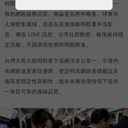
時間、不同地點、不同網路負載下，都能維持一
致的網路服務品質。無論是在跨年晚會、球賽等
人潮密集場域，或是在高速移動時觀看串流影
音、傳送 LINE 訊息、分享社群動態，確保維持穩
定流暢，不因環境改變而明顯降速。
台灣大哥大能同時拿下這兩項全台第一，不僅代
表網路速度表現優異，更證明其網路基礎建設具
備高度穩定性與韌性，能在各種使用情境下提供
一致且可靠的連線品質。