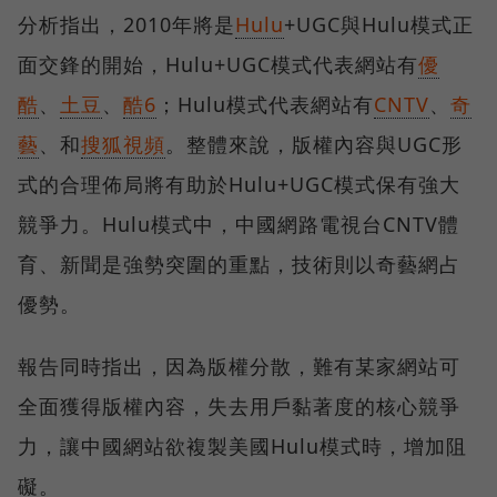
分析指出，2010年將是
Hulu
+UGC與Hulu模式正
面交鋒的開始，Hulu+UGC模式代表網站有
優
酷
、
土豆
、
酷6
；Hulu模式代表網站有
CNTV
、
奇
藝
、和
搜狐視頻
。整體來說，版權內容與UGC形
式的合理佈局將有助於Hulu+UGC模式保有強大
競爭力。Hulu模式中，中國網路電視台CNTV體
育、新聞是強勢突圍的重點，技術則以奇藝網占
優勢。
報告同時指出，因為版權分散，難有某家網站可
全面獲得版權內容，失去用戶黏著度的核心競爭
力，讓中國網站欲複製美國Hulu模式時，增加阻
礙。