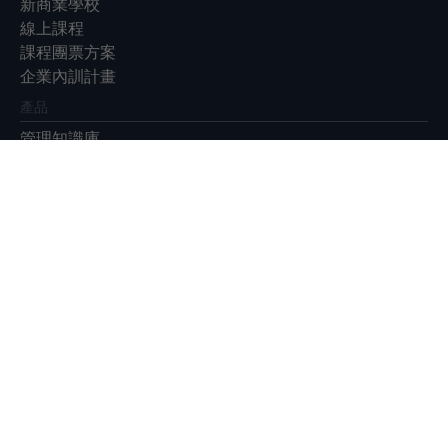
新商業學校
線上課程
課程團票方案
企業內訓計畫
產品
管理知識庫
EventGO活動平台
展會
Meet Taipei 創新創業嘉年華
Meet Greater South
Future Commerce 未來商務展
|
|
|
|
|
|
關於我們
廣告合作
徵才
隱私權政策
ESG永續報告書
客服信箱：
service@bnext.com.tw
客服專線：886-2-87716326
服務時間：週一 ～ 週五：09:30~12:00；13:30~17:00