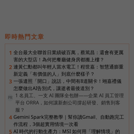
即時熱門文章
全台最大全聯首日業績破百萬，蔡篤昌：還會有更厲
1
害的大型店！為何把餐廳健身房都搬上樓？
連黃仁勳都叫年輕人當水電工！程世嘉：智慧通膨重
2
新定義「有價值的人」到底什麼樣子？
一張遺照「開口」說話，中間有8道關卡！翊嘉禮儀
3
怎麼做出AI告別式，讓逝者最後道別？
1 名員工、一支 AI 團隊全包辦——企業 AI 員工管理
PR
平台 ORRA，如何讓新創公司撐起研發、銷售到客
服？
Gemini Spark完整教學｜幫你讀Gmail、自動跑完工
4
作流程，3個超實用情境一次看
AI 時代的行動生產力：MSI 如何用「理解情境」的
5