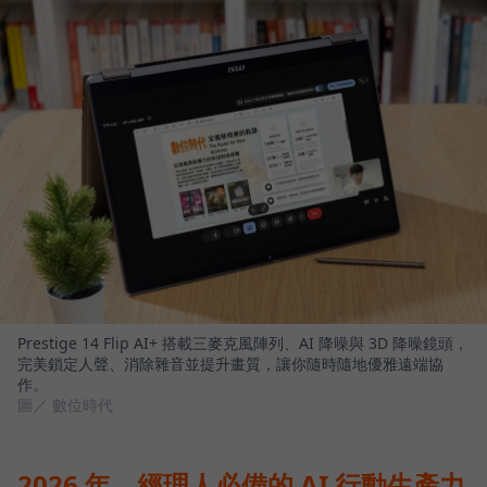
Prestige 14 Flip AI+ 搭載三麥克風陣列、AI 降噪與 3D 降噪鏡頭，
完美鎖定人聲、消除雜音並提升畫質，讓你隨時隨地優雅遠端協
作。
圖／ 數位時代
2026 年，經理人必備的 AI 行動生產力