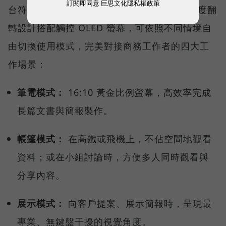
訂閱即同意
巨思文化隱私權政策
台符合行動工作需求的 2 in 1 AI 筆電，360 度翻
轉設計搭配觸控 OLED 螢幕，可依照不同情境自
由切換使用模式，完美對接商務工作者的四大工
作場景：
筆電模式：
16:10 黃金比例螢幕，高效率完成
長篇文書與簡報製作。
帳篷模式：
在高鐵或飛機上，不佔空間地觀看
資料；或在小組討論時，方便多人同時觀看與
分享內容。
展示模式：
向客戶提案、展示簡報時，呈現最
專業、無鍵盤干擾的視覺角度。