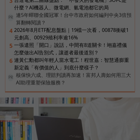
台達電第二曲線盤點：「不發火的發電機」SOFC是
3
什麼？AI機器人、微電網、氫電池都它的局
連5年蟬聯全國冠軍！台中市政府如何編列中央3倍預
PR
算翻轉閱讀？
2026年8月ETF配息盤點｜19檔一次看，00878衝破1
4
元創高、00929殖利率逾16%
一張遺照「開口」說話，中間有8道關卡！翊嘉禮儀
5
怎麼做出AI告別式，讓逝者最後道別？
連黃仁勳都叫年輕人當水電工！程世嘉：智慧通膨重
6
新定義「有價值的人」到底什麼樣子？
核保快六成、理賠判讀再加速！富邦人壽如何用三大
PR
AI助理重塑保險服務？