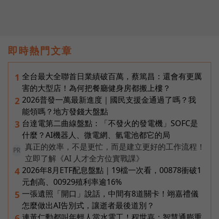
即時熱門文章
全台最大全聯首日業績破百萬，蔡篤昌：還會有更厲
1
害的大型店！為何把餐廳健身房都搬上樓？
2026普發一萬最新進度｜國民支援金通過了嗎？我
2
能領嗎？地方發錢大盤點
台達電第二曲線盤點：「不發火的發電機」SOFC是
3
什麼？AI機器人、微電網、氫電池都它的局
真正的效率，不是更忙，而是建立更好的工作流程！
PR
立即了解《AI 人才全方位實戰課》
2026年8月ETF配息盤點｜19檔一次看，00878衝破1
4
元創高、00929殖利率逾16%
一張遺照「開口」說話，中間有8道關卡！翊嘉禮儀
5
怎麼做出AI告別式，讓逝者最後道別？
連黃仁勳都叫年輕人當水電工！程世嘉：智慧通膨重
6