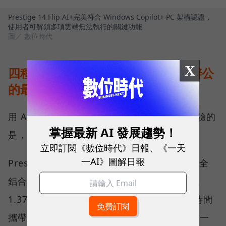
Prestige 14 Flip AI+完美符合 Windows Copilot+ PC 架構認證，
使用者可解鎖多項雲端無法執行的關鍵功能
圖／ 數位時代
X
四種模式自由切換，完美補足行動辦公
的最後一哩路
用 AI 提升效率只是第一步，真正影響使用體驗的
掌握最新 AI 發展趨勢！
是，筆電與人互動的每一個細節。
立即訂閱《數位時代》日報、《一天
一AI》圖解日報
Prestige 14 Flip AI+ 採用全新的精工設計，全
鋁合金打造的纖薄機身搭配弧形圓角，重量僅
1.37 公斤，不僅兼具質感與耐用性，更讓長時間
攜帶變得更加舒適。值得特別一提的是，它是一